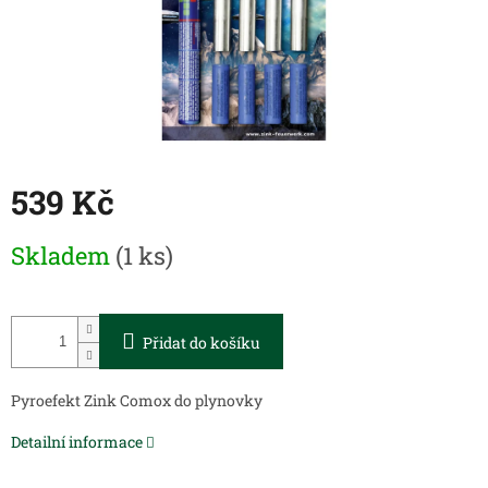
539 Kč
Měrná
Skladem
(1 ks)
cena:
Přidat do košíku
Pyroefekt Zink Comox do plynovky
Detailní informace