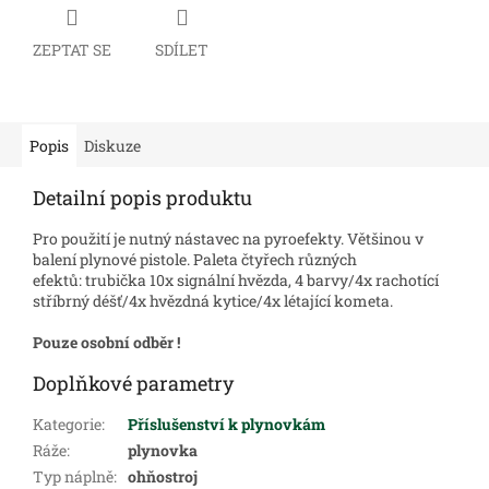
ZEPTAT SE
SDÍLET
Popis
Diskuze
Detailní popis produktu
Pro použití je nutný nástavec na pyroefekty. Většinou v
balení plynové pistole. P
aleta čtyřech různých
efektů: trubička 10x signální hvězda,
4 barvy/
4x rachotící
stříbrný déšť/4x hvězdná kytice/4x létající kometa.
Pouze osobní odběr !
Doplňkové parametry
Kategorie
:
Příslušenství k plynovkám
Ráže
:
plynovka
Typ náplně
:
ohňostroj