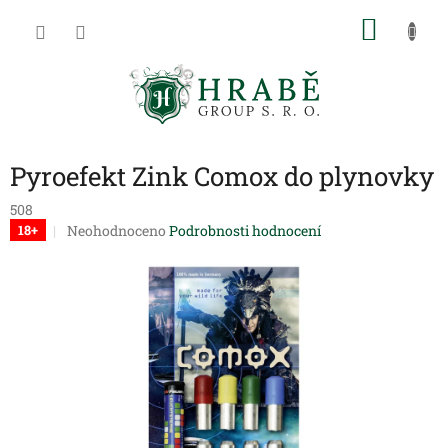
Přejít
NÁKU
na
obsah
KOŠÍK
Pyroefekt Zink Comox do plynovky
508
Průměrné
Neohodnoceno
Podrobnosti hodnocení
18+
hodnocení
produktu
je
0,0
z
5
hvězdiček.