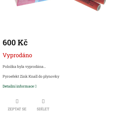
600 Kč
Měrná
Vyprodáno
cena:
Položka byla vyprodána…
Pyroefekt Zink Knall do plynovky
Detailní informace
ZEPTAT SE
SDÍLET