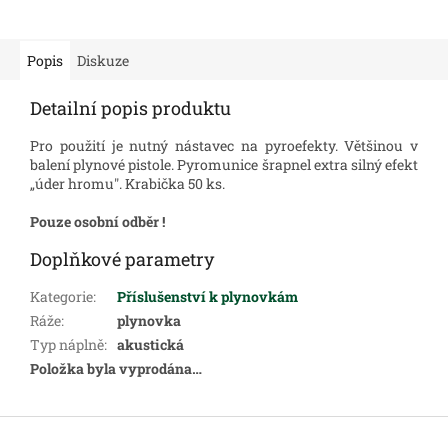
Popis
Diskuze
Detailní popis produktu
Pro použití je nutný nástavec na pyroefekty. Většinou v
balení plynové pistole. P
yromunice šrapnel extra silný efekt
„úder
hromu". K
rabička 50 ks.
Pouze osobní odběr !
Doplňkové parametry
Kategorie
:
Příslušenství k plynovkám
Ráže
:
plynovka
Typ náplně
:
akustická
Položka byla vyprodána…
Z
á