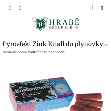
Přejít
NÁKU
na
obsah
KOŠÍK
Pyroefekt Zink Knall do plynovky
511
Průměrné
Neohodnoceno
Podrobnosti hodnocení
hodnocení
produktu
je
0,0
z
5
hvězdiček.