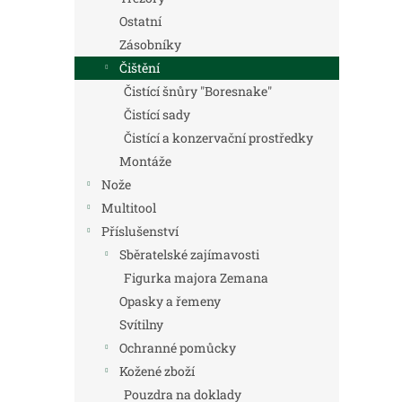
Ostatní
Zásobníky
Čištění
Čistící šnůry "Boresnake"
Čistící sady
Čistící a konzervační prostředky
Montáže
Nože
Multitool
Příslušenství
Sběratelské zajímavosti
Figurka majora Zemana
Opasky a řemeny
Svítilny
Ochranné pomůcky
Kožené zboží
Pouzdra na doklady