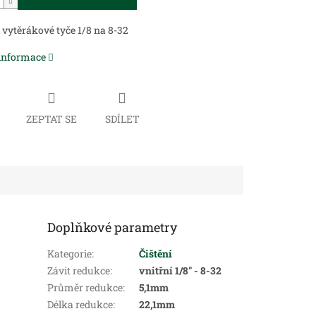
vytěrákové tyče 1/8 na 8-32
 informace
ZEPTAT SE
SDÍLET
Doplňkové parametry
Kategorie
:
Čištění
Závit redukce
:
vnitřní 1/8" - 8-32
Průměr redukce
:
5,1mm
Délka redukce
:
22,1mm