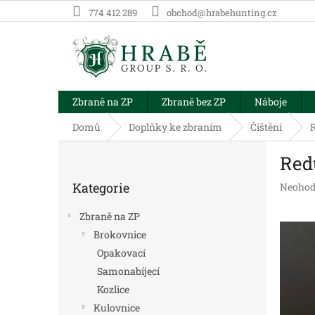
Přejít
774 412 289
obchod@hrabehunting.cz
na
obsah
Zbraně na ZP
Zbraně bez ZP
Náboje
Domů
Doplňky ke zbraním
Čištění
R
P
Red
o
Přeskočit
s
Kategorie
Průměr
Neohod
kategorie
t
hodnoc
r
produk
Zbraně na ZP
a
je
Brokovnice
n
0,0
Opakovací
z
n
5
í
Samonabíjecí
hvězdič
p
Kozlice
a
Kulovnice