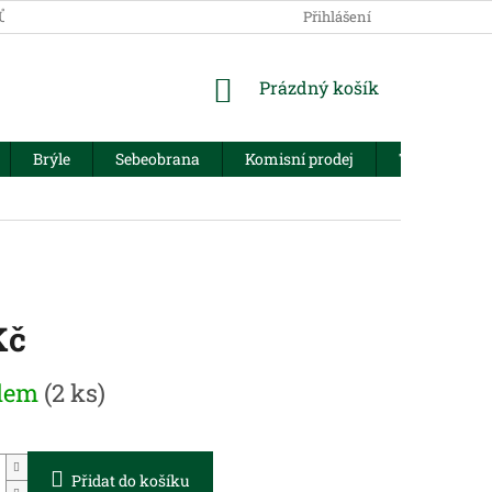
JŮ
Přihlášení
NÁKUPNÍ
Prázdný košík
KOŠÍK
Brýle
Sebeobrana
Komisní prodej
Trezory
Kč
dem
(2 ks)
Přidat do košíku