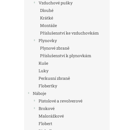
Vzduchové pušky
Dlouhé
Krátké
Montáže
Příslušenství ke vzduchovkám
Plynovky
Plynové zbraně
Příslušenství k plynovkám
Kuše
Luky
Perkusní zbraně
Flobertky
Náboje
Pistolové a revolverové
Brokové
Malorážkové
Flobert