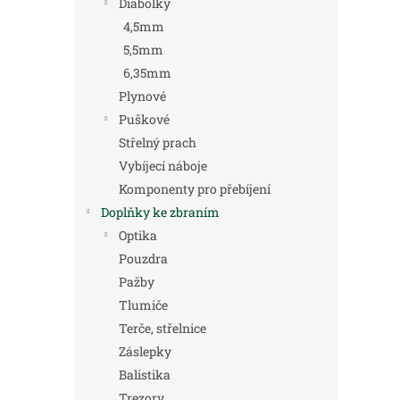
Diabolky
4,5mm
5,5mm
6,35mm
Plynové
Puškové
Střelný prach
Vybíjecí náboje
Komponenty pro přebíjení
Doplňky ke zbraním
Optika
Pouzdra
Pažby
Tlumiče
Terče, střelnice
Záslepky
Balistika
Trezory