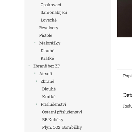
n
Opakovací
e
Samonabíjecí
l
Lovecké
Revolvery
Pistole
Malorážky
Dlouhé
Krátké
Zbraně bez ZP
Airsoft
Popi
Zbraně
Dlouhé
Det
Krátké
Príslušenství
Redu
Ostatní příslušenství
BB Kuličky
Plyn. CO2. Bombičky