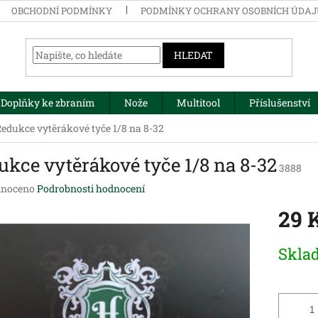
OBCHODNÍ PODMÍNKY
PODMÍNKY OCHRANY OSOBNÍCH ÚDA
HLEDAT
Doplňky ke zbraním
Nože
Multitool
Příslušenství
edukce vytěrákové tyče 1/8 na 8-32
ukce vytěrákové tyče 1/8 na 8-32
3888
né
noceno
Podrobnosti hodnocení
ení
29 
tu
Měrná
Skla
cena:
ek.