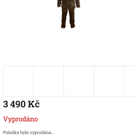
3 490 Kč
Měrná
Vyprodáno
cena:
Položka byla vyprodána…