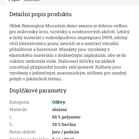
Detailní popis produktu
Oblek Remington Mountain demi-season je dobrou volbou
pro milovníky lovu, turistiky a outdoorových aktivit. Lehký
a tichý materiál s vodoodpudivou impregnací DWR, odolný
vůči intenzivnímu praní, nesráží se a neztrácí vizuální
přitažlivost a barevnost. Manžety jsou vyrobeny z
elastického materiálu s dodatečným zapínáním, aby se do
rukávu nedostala voda. Stahovací šňůrky na zádech
umožňují přizpůsobit bundu vaší postavě. Kalhoty jsou
vyrobeny s jedinečným anatomickým střihem pro snadný
pohyb v jakémkoli terénu.
Doplňkové parametry
Kategorie
:
Oděvy
Materiál
:
složení
1.
:
65 % polyester
2.
:
35 % bavlna
Roční období
:
jaro / podzim