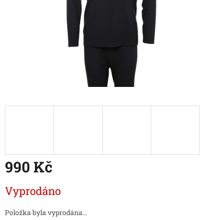
990 Kč
Měrná
Vyprodáno
cena:
Položka byla vyprodána…