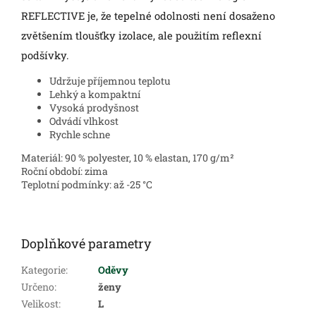
REFLECTIVE je, že tepelné odolnosti není dosaženo
zvětšením tloušťky izolace, ale použitím reflexní
podšívky.
Udržuje příjemnou teplotu
Lehký a kompaktní
Vysoká prodyšnost
Odvádí vlhkost
Rychle schne
Materiál: 90 % polyester, 10 % elastan, 170 g/m²
Roční období: zima
Teplotní podmínky: až -25 °C
Doplňkové parametry
Kategorie
:
Oděvy
Určeno
:
ženy
Velikost
:
L