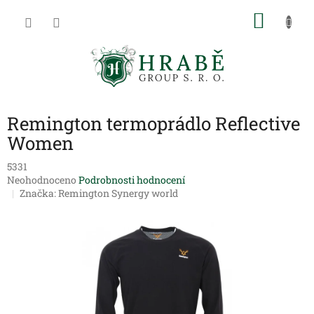
Přejít
NÁKU
na
obsah
KOŠÍK
Remington termoprádlo Reflective
Women
5331
Průměrné
Neohodnoceno
Podrobnosti hodnocení
hodnocení
Značka:
Remington Synergy world
produktu
je
0,0
z
5
hvězdiček.