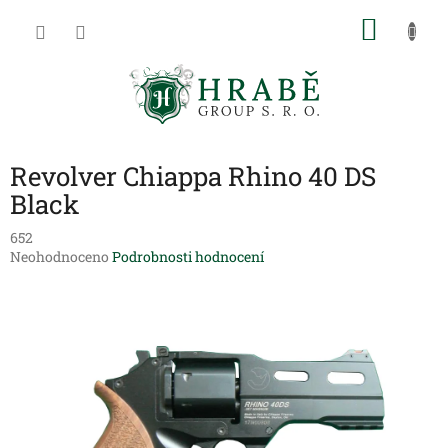
Přejít
NÁKU
na
obsah
KOŠÍK
Revolver Chiappa Rhino 40 DS
Black
652
Průměrné
Neohodnoceno
Podrobnosti hodnocení
hodnocení
produktu
je
0,0
z
5
hvězdiček.