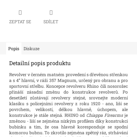
ZEPTAT SE
SDÍLET
Popis
Diskuze
Detailní popis produktu
Revolver v černém matném provedení s dřevěnou střenkou
a s 4” hlavní, v ráži 357 Magnum, určený pro obranu a pro
sportovní střelbu. Koncepce revolveru Rhino čili nosorožec
přináší zásadní změnu do konstrukce revolverů. Po
desetiletí zůstávají revolvery stejné, srovnejte moderní
klasiku s policejními revolvery z roku 1920 - ano, liší se
povrchem, velikostí, délkou hlavně, úchopem, ale
konstrukce je stále stejná. RHINO od
Chiappa Firearms
je
změnou - liší se zejména nízkým profilem díky konstrukci
bubínku a tím, že osa hlavně koresponduje se spodní
komorou bubnu. To zkrotilo zejména zpětný ráz, strhávání