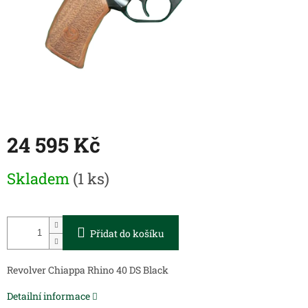
24 595 Kč
Měrná
Skladem
(1 ks)
cena:
Přidat do košíku
Revolver Chiappa Rhino 40 DS Black
Detailní informace