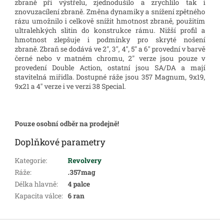
zbraně při výstřelu, zjednodušilo a zrychlilo tak i
znovuzacílení zbraně. Změna dynamiky a snížení zpětného
rázu umožnilo i celkově snížit hmotnost zbraně, použitím
ultralehkých slitin do konstrukce rámu. Nižší profil a
hmotnost zlepšuje i podmínky pro skryté nošení
zbraně. Zbraň se dodává ve 2", 3", 4", 5" a 6" provední v barvě
černé nebo v matném chromu, 2" verze jsou pouze v
provedení Double Action, ostatní jsou SA/DA a mají
stavitelná miřidla. Dostupné ráže jsou 357 Magnum, 9x19,
9x21 a 4" verze i ve verzi 38 Special.
Pouze osobní odběr na prodejně!
Doplňkové parametry
Kategorie
:
Revolvery
Ráže
:
.357mag
Délka hlavně
:
4 palce
Kapacita válce
:
6 ran