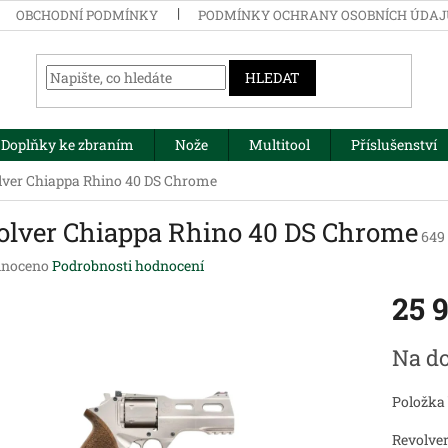
OBCHODNÍ PODMÍNKY
PODMÍNKY OCHRANY OSOBNÍCH ÚDA
HLEDAT
Doplňky ke zbraním
Nože
Multitool
Příslušenství
lver Chiappa Rhino 40 DS Chrome
olver Chiappa Rhino 40 DS Chrome
649
né
noceno
Podrobnosti hodnocení
ení
25 
tu
Měrná
Na do
cena:
ek.
Položka
Revolve