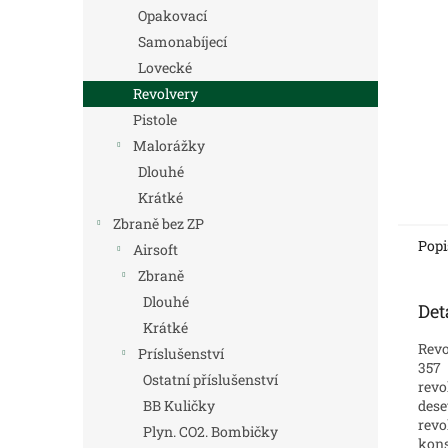
n
Opakovací
e
Samonabíjecí
l
Lovecké
Revolvery
Pistole
Malorážky
Dlouhé
Krátké
Zbraně bez ZP
Popi
Airsoft
Zbraně
Dlouhé
Det
Krátké
Revo
Príslušenství
357
Ostatní příslušenství
revo
dese
BB Kuličky
revo
Plyn. CO2. Bombičky
kons