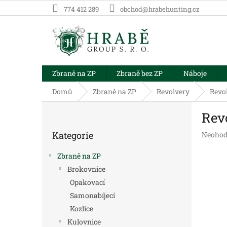
Přejít
774 412 289
obchod@hrabehunting.cz
na
obsah
Zbraně na ZP
Zbraně bez ZP
Náboje
Domů
Zbraně na ZP
Revolvery
Revo
P
Rev
o
Přeskočit
s
Kategorie
Průměr
Neohod
kategorie
t
hodnoc
r
produk
Zbraně na ZP
a
je
Brokovnice
n
0,0
Opakovací
z
n
5
í
Samonabíjecí
hvězdič
p
Kozlice
a
Kulovnice