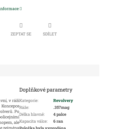
 informace
ZEPTAT SE
SDÍLET
Doplňkové parametry
vní, v ráži
Kategorie
:
Revolvery
Koncepce
Ráže
:
.357mag
olverů. Po
Délka hlavně
:
4 palce
olicejními
Kapacita válce
:
6 ran
chopem, ale
 se zejména
Položka byla vyprodána…