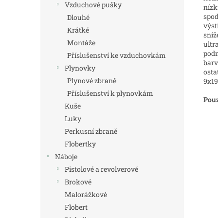
Vzduchové pušky
nízk
spod
Dlouhé
výst
Krátké
sníž
Montáže
ultr
podm
Příslušenství ke vzduchovkám
barv
Plynovky
osta
Plynové zbraně
9x19,
Příslušenství k plynovkám
Pouz
Kuše
Luky
Perkusní zbraně
Flobertky
Náboje
Pistolové a revolverové
Brokové
Malorážkové
Flobert