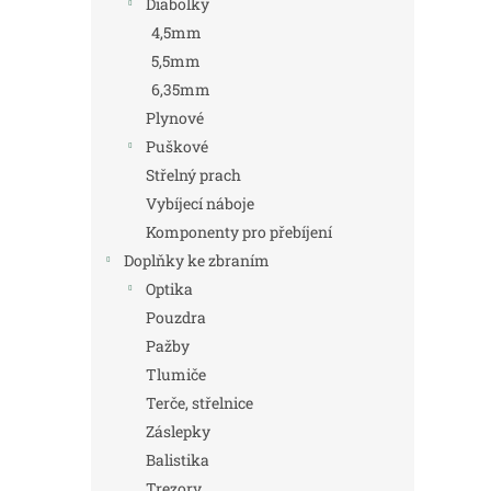
Diabolky
4,5mm
5,5mm
6,35mm
Plynové
Puškové
Střelný prach
Vybíjecí náboje
Komponenty pro přebíjení
Doplňky ke zbraním
Optika
Pouzdra
Pažby
Tlumiče
Terče, střelnice
Záslepky
Balistika
Trezory