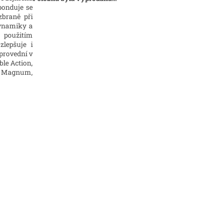
ponduje se
zbraně při
dynamiky a
, použitím
zlepšuje i
 provední v
le Action,
57 Magnum,