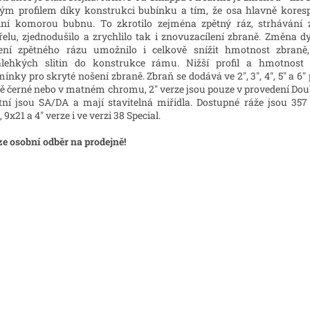
ým profilem díky konstrukci bubínku a tím, že osa hlavně kores
ní komorou bubnu. To zkrotilo zejména zpětný ráz, strhávání 
řelu, zjednodušilo a zrychlilo tak i znovuzacílení zbraně. Změna 
ení zpětného rázu umožnilo i celkově snížit hmotnost zbraně
alehkých slitin do konstrukce rámu. Nižší profil a hmotnost 
ínky pro skryté nošení zbraně. Zbraň se dodává ve 2", 3", 4", 5" a 6"
ě černé nebo v matném chromu, 2" verze jsou pouze v provedení Doub
tní jsou SA/DA a mají stavitelná miřidla. Dostupné ráže jsou 3
 9x21 a 4" verze i ve verzi 38 Special.
e osobní odběr na prodejně!