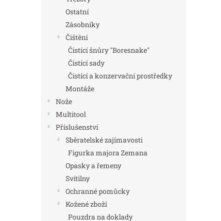
Ostatní
Zásobníky
Čištění
Čistící šnůry "Boresnake"
Čistící sady
Čistící a konzervační prostředky
Montáže
Nože
Multitool
Příslušenství
Sběratelské zajímavosti
Figurka majora Zemana
Opasky a řemeny
Svítilny
Ochranné pomůcky
Kožené zboží
Pouzdra na doklady