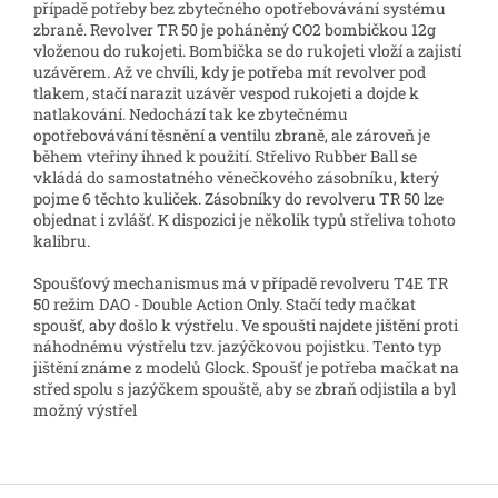
případě potřeby bez zbytečného opotřebovávání systému
zbraně. Revolver TR 50 je poháněný CO2 bombičkou 12g
vloženou do rukojeti. Bombička se do rukojeti vloží a zajistí
uzávěrem. Až ve chvíli, kdy je potřeba mít revolver pod
tlakem, stačí narazit uzávěr vespod rukojeti a dojde k
natlakování. Nedochází tak ke zbytečnému
opotřebovávání těsnění a ventilu zbraně, ale zároveň je
během vteřiny ihned k použití. Střelivo Rubber Ball se
vkládá do samostatného věnečkového zásobníku, který
pojme 6 těchto kuliček. Zásobníky do revolveru TR 50 lze
objednat i zvlášť. K dispozici je několik typů střeliva tohoto
kalibru.
Spoušťový mechanismus má v případě revolveru T4E TR
50 režim DAO - Double Action Only. Stačí tedy mačkat
spoušť, aby došlo k výstřelu. Ve spoušti najdete jištění proti
náhodnému výstřelu tzv. jazýčkovou pojistku. Tento typ
jištění známe z modelů Glock. Spoušť je potřeba mačkat na
střed spolu s jazýčkem spouště, aby se zbraň odjistila a byl
možný výstřel
Z