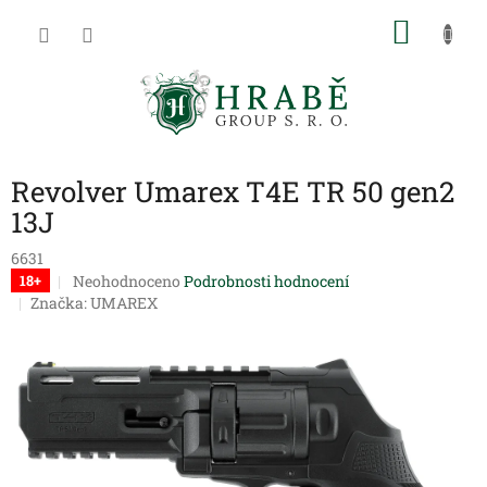
Přejít
NÁKU
na
obsah
KOŠÍK
Revolver Umarex T4E TR 50 gen2
13J
6631
Průměrné
Neohodnoceno
Podrobnosti hodnocení
18+
hodnocení
Značka:
UMAREX
produktu
je
0,0
z
5
hvězdiček.