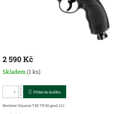
2 590 Kč
Měrná
Skladem
(1 ks)
cena:
Přidat do košíku
Revolver Umarex T4E TR 50 gen2 13J