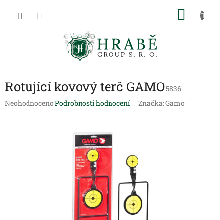
Přejít
NÁKU
na
obsah
KOŠÍK
Rotující kovový terč GAMO
5836
Průměrné
Neohodnoceno
Podrobnosti hodnocení
Značka:
Gamo
hodnocení
produktu
je
0,0
z
5
hvězdiček.