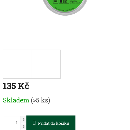
135 Kč
Měrná
Skladem
(>5 ks)
cena:
Přidat do košíku