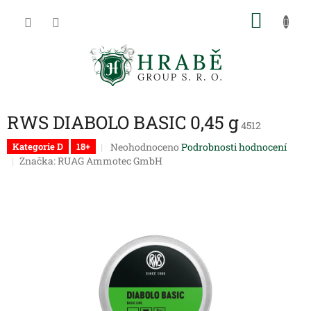
Přejít
NÁKU
na
obsah
KOŠÍK
RWS DIABOLO BASIC 0,45 g
4512
Průměrné
Neohodnoceno
Podrobnosti hodnocení
Kategorie D
18+
hodnocení
Značka:
RUAG Ammotec GmbH
produktu
je
0,0
z
5
hvězdiček.