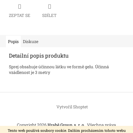
ZEPTAT SE
SDÍLET
Popis
Diskuze
Detailní popis produktu
Sprej obsahuje účinnou látku ve formě gelu. Účinná
vzádlenost je 3 metry
Z
á
Vytvořil Shoptet
p
a
t
Copyright 2026
Hrabě Group, s. r. o.
. Všechna práva
í
vyhrazena.
Tento web používá soubory cookie. Dalším procházením tohoto webu