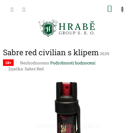
Přejít
NÁKU
na
obsah
KOŠÍK
Sabre red civilian s klipem
3639
Průměrné
Neohodnoceno
Podrobnosti hodnocení
18+
hodnocení
Značka:
Sabre Red
produktu
je
0,0
z
5
hvězdiček.