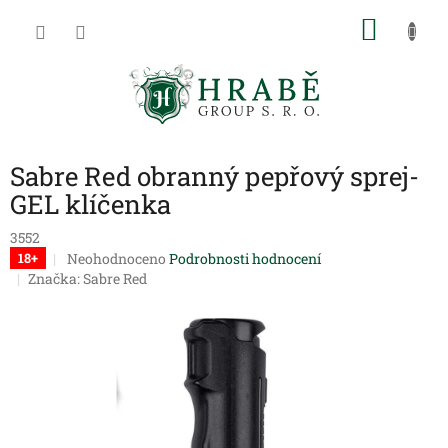
Přejít
NÁKU
na
obsah
KOŠÍK
Sabre Red obranný pepřový sprej-
GEL klíčenka
3552
Průměrné
Neohodnoceno
Podrobnosti hodnocení
18+
hodnocení
Značka:
Sabre Red
produktu
je
0,0
z
5
hvězdiček.