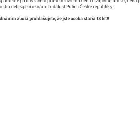
poměňte po odvrácení přímo hrozícího nebo trvajícího útoku, nebo 
ícího nebezpečí oznámit událost Policii České republiky!
dnáním zboží prohlašujete, že jste osoba starší 18 let!!