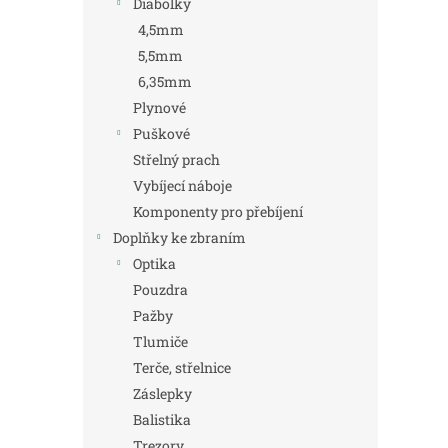
Diabolky
4,5mm
5,5mm
6,35mm
Plynové
Puškové
Střelný prach
Vybíjecí náboje
Komponenty pro přebíjení
Doplňky ke zbraním
Optika
Pouzdra
Pažby
Tlumiče
Terče, střelnice
Záslepky
Balistika
Trezory