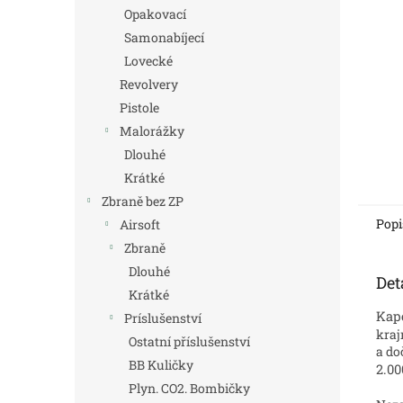
n
Opakovací
e
Samonabíjecí
l
Lovecké
Revolvery
Pistole
Malorážky
Dlouhé
Krátké
Zbraně bez ZP
Popi
Airsoft
Zbraně
Dlouhé
Det
Krátké
Kape
Príslušenství
kraj
Ostatní příslušenství
a do
BB Kuličky
2.00
Plyn. CO2. Bombičky