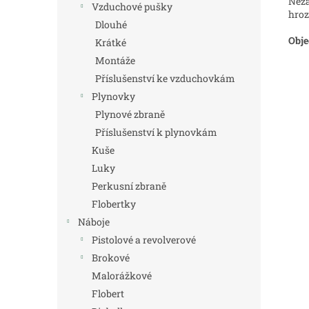
Neza
Vzduchové pušky
hroz
Dlouhé
Obje
Krátké
Montáže
Příslušenství ke vzduchovkám
Plynovky
Plynové zbraně
Příslušenství k plynovkám
Kuše
Luky
Perkusní zbraně
Flobertky
Náboje
Pistolové a revolverové
Brokové
Malorážkové
Flobert