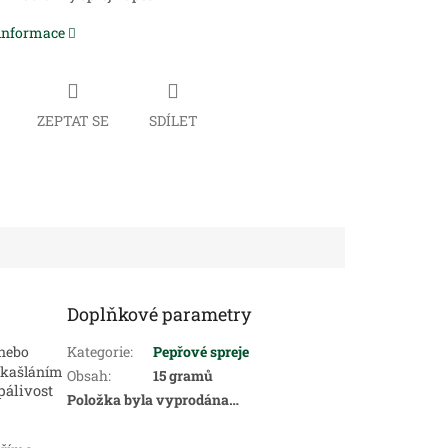
 informace
ZEPTAT SE
SDÍLET
Doplňkové parametry
 nebo
Kategorie
:
Pepřové spreje
, kašláním
Obsah
:
15 gramů
pálivost
Položka byla vyprodána…