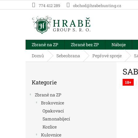
Přejít
774 412 289
obchod@hrabehunting.cz
na
obsah
Zbraně na ZP
Zbraně bez ZP
Náboje
Domů
Sebeobrana
Pepřové spreje
S
P
SAB
o
Přeskočit
s
Kategorie
kategorie
18+
t
r
Zbraně na ZP
a
Brokovnice
n
Opakovací
n
í
Samonabíjecí
p
Kozlice
a
Kulovnice