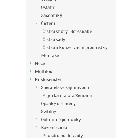
Ostatní
Zásobníky
Čištění
Čistící šnůry "Boresnake"
Čistící sady
Čistící a konzervační prostředky
Montáže
Nože
Multitool
Příslušenství
Sběratelské zajímavosti
Figurka majora Zemana
Opasky a řemeny
Svítilny
Ochranné pomůcky
Kožené zboží
Pouzdra na doklady