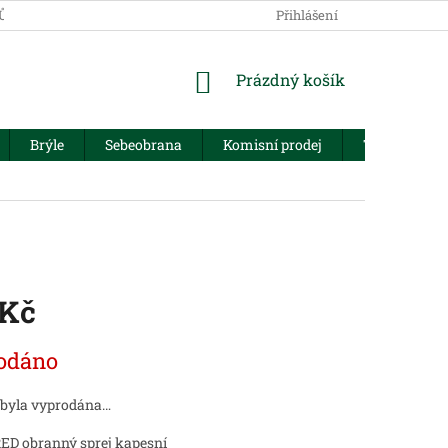
JŮ
Přihlášení
NÁKUPNÍ
Prázdný košík
KOŠÍK
Brýle
Sebeobrana
Komisní prodej
Trezory
 Kč
odáno
 byla vyprodána…
ED obranný sprej kapesní