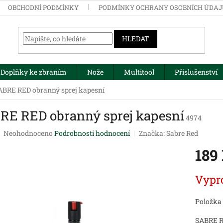
OBCHODNÍ PODMÍNKY
PODMÍNKY OCHRANY OSOBNÍCH ÚDA
HLEDAT
Doplňky ke zbraním
Nože
Multitool
Příslušenství
ABRE RED obranný sprej kapesní
RE RED obranný sprej kapesní
4974
Průměrné
Neohodnoceno
Podrobnosti hodnocení
Značka:
Sabre Red
hodnocení
189
produktu
je
0,0
Měrná
Vypr
z
cena:
5
hvězdiček.
Položka
SABRE R