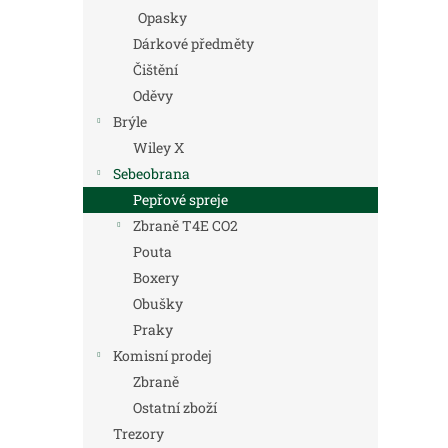
Opasky
Dárkové předměty
Čištění
Oděvy
Brýle
Wiley X
Sebeobrana
Pepřové spreje
Zbraně T4E CO2
Pouta
Boxery
Obušky
Praky
Komisní prodej
Zbraně
Ostatní zboží
Trezory