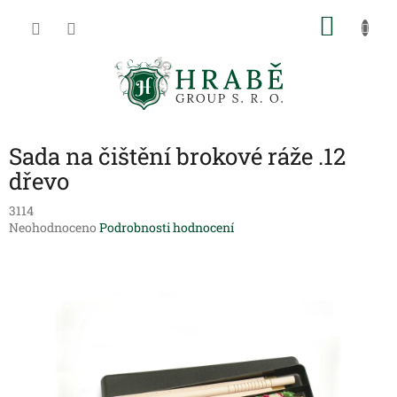
Přejít
NÁKU
na
obsah
KOŠÍK
Sada na čištění brokové ráže .12
dřevo
3114
Průměrné
Neohodnoceno
Podrobnosti hodnocení
hodnocení
produktu
je
0,0
z
5
hvězdiček.