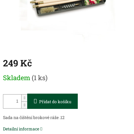
249 Kč
Měrná
Skladem
(1 ks)
cena:
Přidat do košíku
Sada na čištění brokové ráže .12
Detailní informace