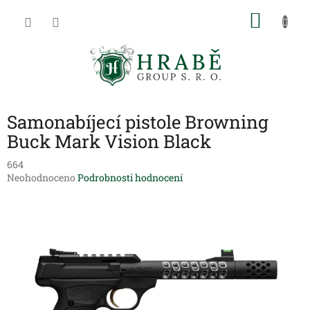
Přejít
NÁKU
na
obsah
KOŠÍK
Samonabíjecí pistole Browning
Buck Mark Vision Black
664
Průměrné
Neohodnoceno
Podrobnosti hodnocení
hodnocení
produktu
je
0,0
z
5
hvězdiček.