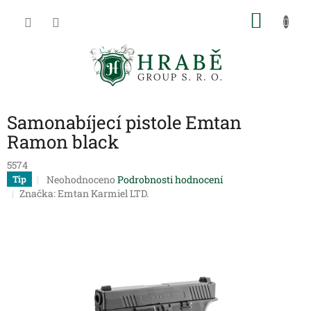
Přejít
NÁKU
na
obsah
KOŠÍK
Samonabíjecí pistole Emtan
Ramon black
5574
Průměrné
Neohodnoceno
Podrobnosti hodnocení
Tip
hodnocení
Značka:
Emtan Karmiel LTD.
produktu
je
0,0
z
5
hvězdiček.