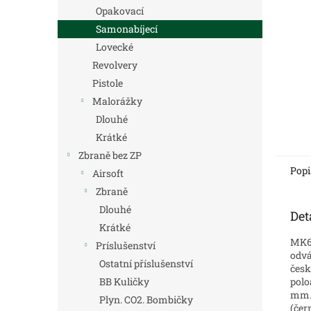
n
Opakovací
e
Samonabíjecí
l
Lovecké
Revolvery
Pistole
Malorážky
Dlouhé
Krátké
Zbraně bez ZP
Popi
Airsoft
Zbraně
Dlouhé
Det
Krátké
MK67
Príslušenství
odvá
Ostatní příslušenství
česk
polo
BB Kuličky
mm. 
Plyn. CO2. Bombičky
(čer