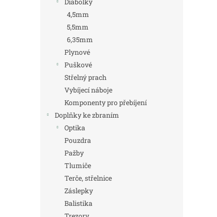
Diabolky
4,5mm
5,5mm
6,35mm
Plynové
Puškové
Střelný prach
Vybíjecí náboje
Komponenty pro přebíjení
Doplňky ke zbraním
Optika
Pouzdra
Pažby
Tlumiče
Terče, střelnice
Záslepky
Balistika
Trezory