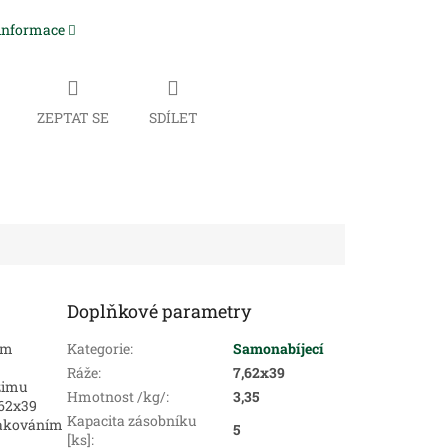
 informace
ZEPTAT SE
SDÍLET
Doplňkové parametry
em
Kategorie
:
Samonabíjecí
Ráže
:
7,62x39
žimu
Hmotnost /kg/
:
3,35
,62x39
Kapacita zásobníku
lakováním
5
[ks]
: