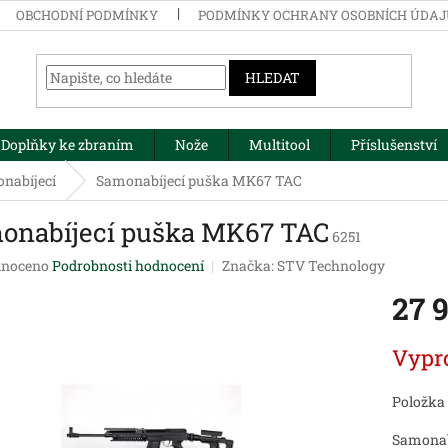
OBCHODNÍ PODMÍNKY
PODMÍNKY OCHRANY OSOBNÍCH ÚDA
HLEDAT
Doplňky ke zbraním
Nože
Multitool
Příslušenství
nabíjecí
Samonabíjecí puška MK67 TAC
onabíjecí puška MK67 TAC
6251
né
noceno
Podrobnosti hodnocení
Značka:
STV Technology
ení
27 
tu
Měrná
Vypr
cena:
ek.
Položka
Samonab