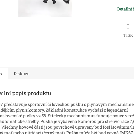
Detailní
TISK
s
Diskuze
ailní popis produktu
 představuje sportovní či loveckou pušku s plynovým mechanism
dějícím plyn z komory. Základní konstrukce vychází z legendární
oslovenské pušky vz.58. Střelecký mechanismus funguje pouze v re
automatické střelby. Puška je vybavena komorou pro střelivo ráže 7
Všechny kovové části jsou povrchově upraveny buď fosfátováním/
ný mat) nebo nitridací (černý mat). Pažba může být buď pevná (MK67