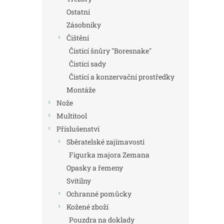
Ostatní
Zásobníky
Čištění
Čistící šnůry "Boresnake"
Čistící sady
Čistící a konzervační prostředky
Montáže
Nože
Multitool
Příslušenství
Sběratelské zajímavosti
Figurka majora Zemana
Opasky a řemeny
Svítilny
Ochranné pomůcky
Kožené zboží
Pouzdra na doklady