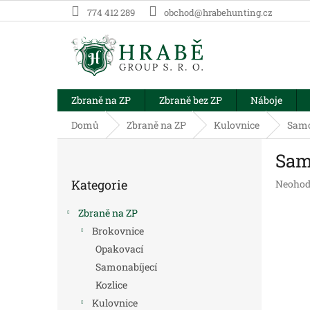
Přejít
774 412 289
obchod@hrabehunting.cz
na
obsah
Zbraně na ZP
Zbraně bez ZP
Náboje
Domů
Zbraně na ZP
Kulovnice
Samo
P
Sam
o
Přeskočit
s
Kategorie
Průměr
Neohod
kategorie
t
hodnoc
r
produk
Zbraně na ZP
a
je
Brokovnice
n
0,0
Opakovací
z
n
5
í
Samonabíjecí
hvězdič
p
Kozlice
a
Kulovnice