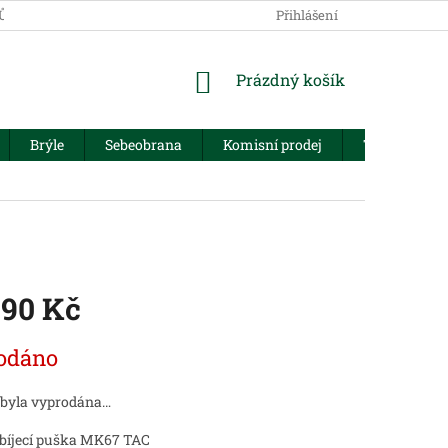
JŮ
Přihlášení
NÁKUPNÍ
Prázdný košík
KOŠÍK
Brýle
Sebeobrana
Komisní prodej
Trezory
990 Kč
odáno
 byla vyprodána…
íjecí puška MK67 TAC