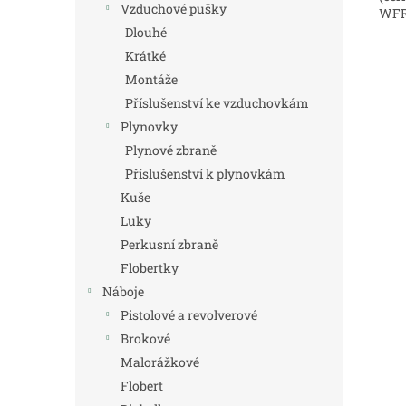
Vzduchové pušky
WFR/
Dlouhé
Krátké
Montáže
Příslušenství ke vzduchovkám
Plynovky
Plynové zbraně
Příslušenství k plynovkám
Kuše
Luky
Perkusní zbraně
Flobertky
Náboje
Pistolové a revolverové
Brokové
Malorážkové
Flobert