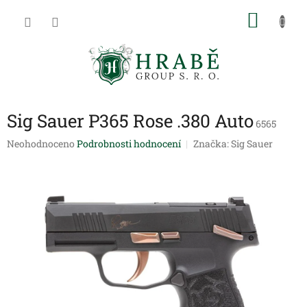
Přejít
NÁKU
na
obsah
KOŠÍK
Sig Sauer P365 Rose .380 Auto
6565
Průměrné
Neohodnoceno
Podrobnosti hodnocení
Značka:
Sig Sauer
hodnocení
produktu
je
0,0
z
5
hvězdiček.