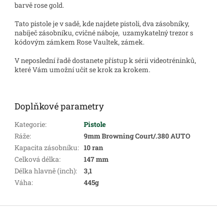
barvě rose gold.
Tato pistole je v sadě, kde najdete pistoli, dva zásobníky,
nabíječ zásobníku, cvičné náboje, uzamykatelný trezor s
kódovým zámkem Rose Vaultek, zámek.
V neposlední řadě dostanete přístup k sérii videotréninků,
které Vám umožní učit se krok za krokem.
Doplňkové parametry
Kategorie
:
Pistole
Ráže
:
9mm Browning Court/.380 AUTO
Kapacita zásobníku
:
10 ran
Celková délka
:
147 mm
Délka hlavně (inch)
:
3,1
Váha
:
445g
Z