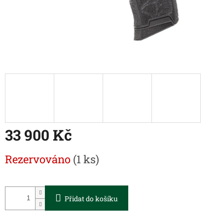
33 900 Kč
Měrná
Rezervováno
(1 ks)
cena:
Přidat do košíku