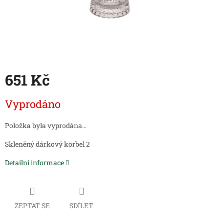
651 Kč
Měrná
Vyprodáno
cena:
Položka byla vyprodána…
Skleněný dárkový korbel 2
Detailní informace
ZEPTAT SE
SDÍLET