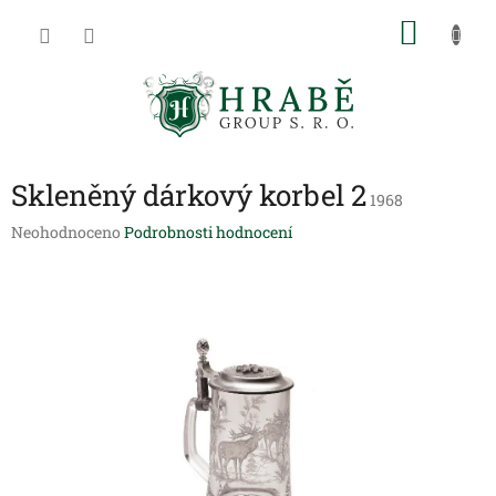
Přejít
NÁKU
na
obsah
KOŠÍK
Skleněný dárkový korbel 2
1968
Průměrné
Neohodnoceno
Podrobnosti hodnocení
hodnocení
produktu
je
0,0
z
5
hvězdiček.