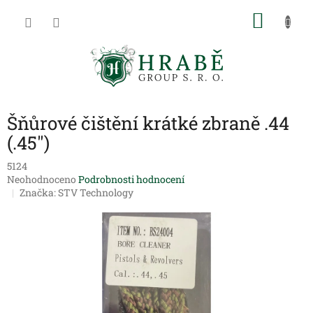
Přejít
NÁKU
na
obsah
KOŠÍK
Šňůrové čištění krátké zbraně .44
(.45")
5124
Průměrné
Neohodnoceno
Podrobnosti hodnocení
hodnocení
Značka:
STV Technology
produktu
je
0,0
z
5
hvězdiček.