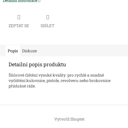
Detailní informace
ZEPTAT SE
SDÍLET
Popis
Diskuze
Detailní popis produktu
Šňůrové čištění vysoké kvality pro r
ychlé a snadné
vyčištění kulovnice, pistole, revolveru nebo brokovnice
příslušné ráže.
Z
á
Vytvořil Shoptet
p
a