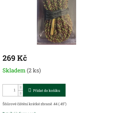
269 Kč
Měrná
Skladem
(2 ks)
cena:
Přidat do košíku
Šňůrové čištění krátké zbraně .44 (.45")