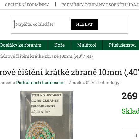
OBCHODNÍ PODMÍNKY
PODMÍNKY OCHRANY OSOBNÍCH ÚDA
HLEDAT
Doplňky ke zbraním
Nože
Multitool
Příslušenství
ňůrové čištění krátké zbraně 10mm (.40" / .41)
ové čištění krátké zbraně 10mm (.40" 
né
noceno
Podrobnosti hodnocení
Značka:
STV Technology
ení
269
tu
Měrná
Skla
cena:
ek.