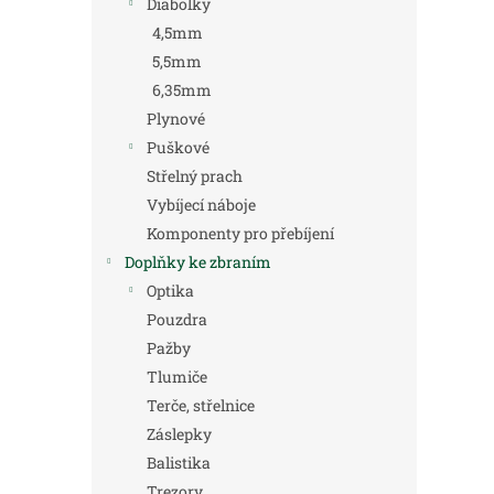
Diabolky
4,5mm
5,5mm
6,35mm
Plynové
Puškové
Střelný prach
Vybíjecí náboje
Komponenty pro přebíjení
Doplňky ke zbraním
Optika
Pouzdra
Pažby
Tlumiče
Terče, střelnice
Záslepky
Balistika
Trezory