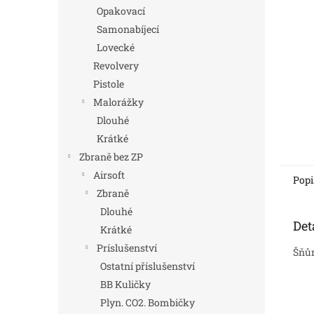
n
Opakovací
e
Samonabíjecí
l
Lovecké
Revolvery
Pistole
Malorážky
Dlouhé
Krátké
Zbraně bez ZP
Airsoft
Popi
Zbraně
Dlouhé
Det
Krátké
Príslušenství
Šňůr
Ostatní příslušenství
BB Kuličky
Plyn. CO2. Bombičky