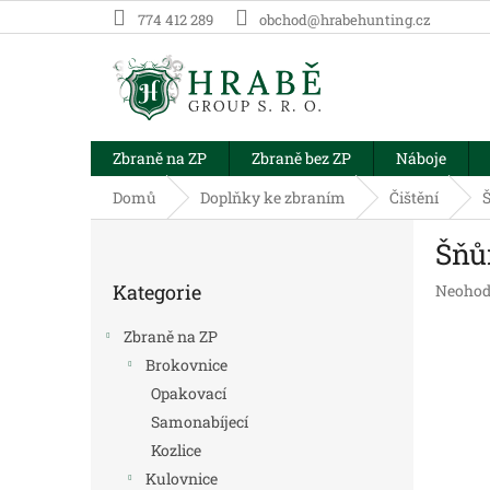
Přejít
774 412 289
obchod@hrabehunting.cz
na
obsah
Zbraně na ZP
Zbraně bez ZP
Náboje
Domů
Doplňky ke zbraním
Čištění
Š
P
Šňůr
o
Přeskočit
s
Kategorie
Průměr
Neohod
kategorie
t
hodnoc
r
produk
Zbraně na ZP
a
je
Brokovnice
n
0,0
Opakovací
z
n
5
í
Samonabíjecí
hvězdič
p
Kozlice
a
Kulovnice