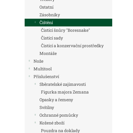
Ostatní
Zásobníky
Čištění
Čistící šnůry "Boresnake"
Čistící sady
Čistící a konzervační prostředky
Montáže
Nože
Multitool
Příslušenství
Sběratelské zajímavosti
Figurka majora Zemana
Opasky a řemeny
Svítilny
Ochranné pomůcky
Kožené zboží
Pouzdra na doklady