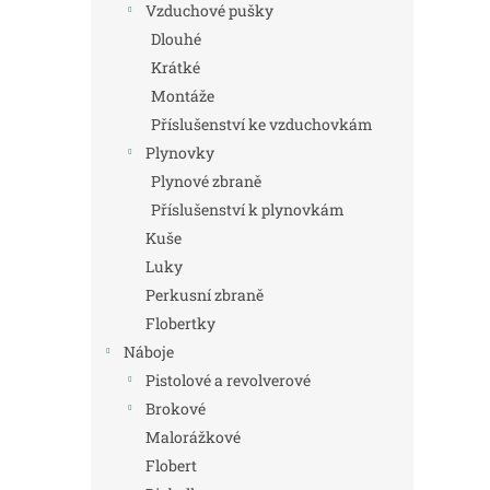
Vzduchové pušky
Dlouhé
Krátké
Montáže
Příslušenství ke vzduchovkám
Plynovky
Plynové zbraně
Příslušenství k plynovkám
Kuše
Luky
Perkusní zbraně
Flobertky
Náboje
Pistolové a revolverové
Brokové
Malorážkové
Flobert