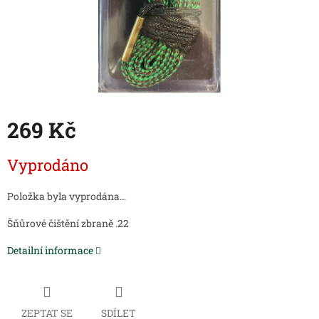
269 Kč
Měrná
Vyprodáno
cena:
Položka byla vyprodána…
Šňůrové čištění zbraně .22
Detailní informace
ZEPTAT SE
SDÍLET