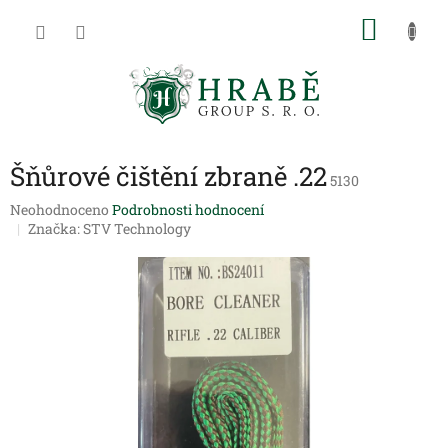
Přejít
NÁKU
na
obsah
KOŠÍK
Šňůrové čištění zbraně .22
5130
Průměrné
Neohodnoceno
Podrobnosti hodnocení
hodnocení
Značka:
STV Technology
produktu
je
0,0
z
5
hvězdiček.