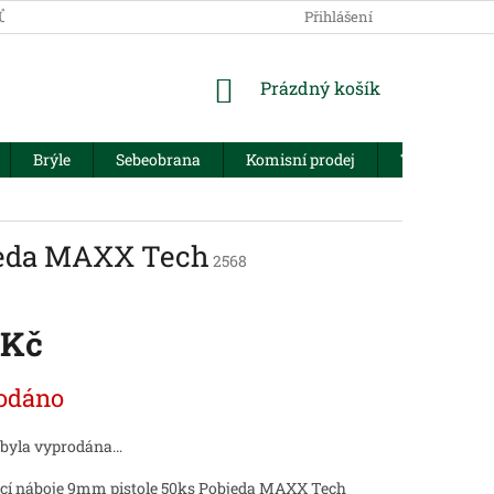
JŮ
Přihlášení
NÁKUPNÍ
Prázdný košík
KOŠÍK
Brýle
Sebeobrana
Komisní prodej
Trezory
bjeda MAXX Tech
2568
 Kč
odáno
 byla vyprodána…
ací náboje 9mm pistole 50ks Pobjeda MAXX Tech