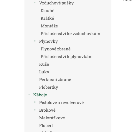
Vzduchové pušky
Dlouhé
Krátké
Montáže
Příslušenství ke vzduchovkám
Plynovky
Plynové zbraně
Příslušenství k plynovkám
Kuše
Luky
Perkusní zbraně
Flobertky
Náboje
Pistolové a revolverové
Brokové
Malorážkové
Flobert