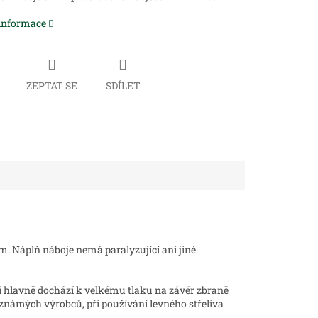
 informace
ZEPTAT SE
SDÍLET
m. Náplň náboje nemá paralyzující ani jiné
ní hlavně dochází k velkému tlaku na závěr zbraně
vo známých výrobců, při používání levného střeliva