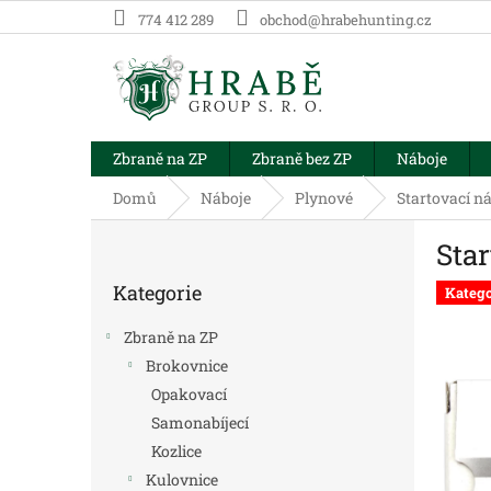
Přejít
774 412 289
obchod@hrabehunting.cz
na
obsah
Zbraně na ZP
Zbraně bez ZP
Náboje
Domů
Náboje
Plynové
Startovací n
P
Sta
o
Přeskočit
s
Kategorie
kategorie
Katego
t
r
Zbraně na ZP
a
Brokovnice
n
Opakovací
n
í
Samonabíjecí
p
Kozlice
a
Kulovnice