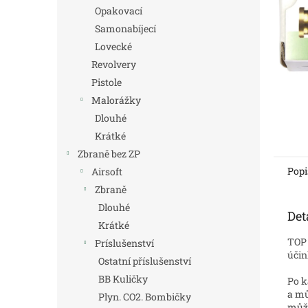
n
Opakovací
e
Samonabíjecí
l
Lovecké
Revolvery
Pistole
Malorážky
Dlouhé
Krátké
Zbraně bez ZP
Popi
Airsoft
Zbraně
Dlouhé
Det
Krátké
TOP 
Príslušenství
účin
Ostatní příslušenství
BB Kuličky
Po k
a mů
Plyn. CO2. Bombičky
může