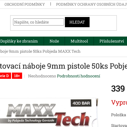
OBCHODNÍ PODMÍNKY
PODMÍNKY OCHRANY OSOBNÍCH ÚDA
HLEDAT
Doplňky ke zbraním
Nože
Multitool
Příslušenství
áboje 9mm pistole 50ks Pobjeda MAXX Tech
rtovací náboje 9mm pistole 50ks Po
Průměrné
Neohodnoceno
Podrobnosti hodnocení
rie D
18+
hodnocení
339
produktu
je
0,0
Měrná
Vypr
z
cena:
5
hvězdiček.
Položka
Startov