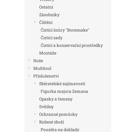
Ostatní
Zásobníky
Čištění
Čistící šnůry "Boresnake"
Čistící sady
Čistící a konzervační prostředky
Montáže
Nože
Multitool
Příslušenství
Sběratelské zajímavosti
Figurka majora Zemana
Opasky a řemeny
Svítilny
Ochranné pomůcky
Kožené zboží
Pouzdra na doklady