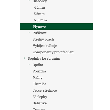
Diabolky
4,5mm
5,5mm
6,35mm
Plynové
Puškové
Střelný prach
Vybíjecí náboje
Komponenty pro přebíjení
Doplňky ke zbraním
Optika
Pouzdra
Pažby
Tlumiče
Terče, střelnice
Záslepky
Balistika
Trezory