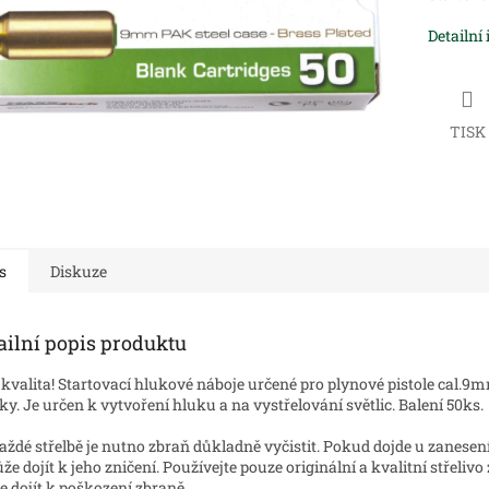
Detailní
TISK
s
Diskuze
ailní popis produktu
kvalita! Startovací hlukové náboje určené pro plynové pistole cal.9m
ky. Je určen k vytvoření hluku a na vystřelování světlic. Balení 50ks.
aždé střelbě je nutno zbraň důkladně vyčistit. Pokud dojde u zanese
že dojít k jeho zničení. Používejte pouze originální a kvalitní střeli
 dojít k poškození zbraně.