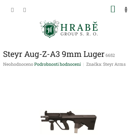
Přejít
NÁKU
na
obsah
KOŠÍK
Steyr Aug-Z-A3 9mm Luger
6652
Průměrné
Neohodnoceno
Podrobnosti hodnocení
Značka:
Steyr Arms
hodnocení
produktu
je
0,0
z
5
hvězdiček.