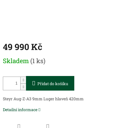
49 990 Kč
Měrná
Skladem
(1 ks)
cena:
Přidat do košíku
Steyr Aug-Z-A3 9mm Luger hlaveň 420mm
Detailní informace