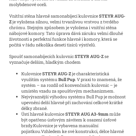
molybdenové oceli.
Vnitřní stěna hlavně samonabíjecí kulovnice
STEYR AUG-
Z
je vyložena silnou, velmi trvanlivou vrstvou z tvrdého
chrómu. Stejným způsobem je vyložena i vnitřní stěna
nábojové komory. Tato úprava dává záruku velmi dlouhé
životnosti a perfektní funkce hlavně i komory, která se
počítá v řádu několika deseti tisíců výstřelů.
Spoušť samonabíjecích kulovnic
STEYR AUG-Z
se
vyznačuje delším, hladkým chodem
Kulovnice
STEYR AUG-Z
je charakteristická
využitím systému
Bull Pup
. V praxi to znamená, že
systém – na rozdíl od konvenčních kulovnic – je
umístěn vzadu za spoušťovým mechanizmem.
Nejvýraznější výhodou systému Bull Pup je možnost
upevnění delší hlavně při zachování celkové krátké
délky zbraně.
Ústí hlavně kulovnice
STEYR AUG A3-9mm
může
být opatřeno úsťovým závitem k osazení úsťové
brzdy.
Kulovnice je vybavena manuální
pojistkou.
Vzhledem ke své konstrukci, délce hlavně