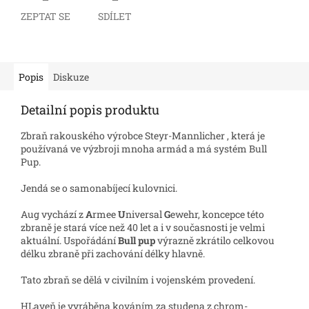
ZEPTAT SE
SDÍLET
Popis
Diskuze
Detailní popis produktu
Zbraň rakouského výrobce Steyr-Mannlicher , která je
používaná ve výzbroji mnoha armád a má systém Bull
Pup.
Jendá se o samonabíjecí kulovnici.
Aug vychází z
A
rmee
U
niversal
G
ewehr, koncepce této
zbraně je stará více než 40 let a i v současnosti je velmi
aktuální.
Uspořádání
Bull pup
výrazně zkrátilo celkovou
délku zbraně při zachování délky hlavně
.
Tato zbraň se dělá v civilním i vojenském provedení.
HLaveň je vyráběna kováním za studena z chrom-