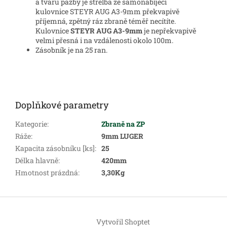
a tvaru pažby je střelba ze samonabíjecí
kulovnice STEYR AUG A3-9mm překvapivě
příjemná, zpětný ráz zbraně téměř necítíte.
Kulovnice
STEYR AUG A3-9mm
je nepřekvapivě
velmi přesná i na vzdálenosti okolo 100m.
Zásobník je na 25 ran.
Doplňkové parametry
Kategorie
:
Zbraně na ZP
Ráže
:
9mm LUGER
Kapacita zásobníku [ks]
:
25
Délka hlavně
:
420mm
Hmotnost prázdná
:
3,30Kg
Z
á
Vytvořil Shoptet
p