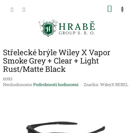
Přejít
NÁKU
na
obsah
KOŠÍK
Střelecké brýle Wiley X Vapor
Smoke Grey + Clear + Light
Rust/Matte Black
6093
Průměrné
Neohodnoceno
Podrobnosti hodnocení
Značka:
WileyX REBEL
hodnocení
produktu
je
0,0
z
5
hvězdiček.