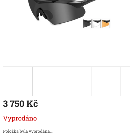
3 750 Kč
Měrná
Vyprodáno
cena:
Položka byla vyprodána…