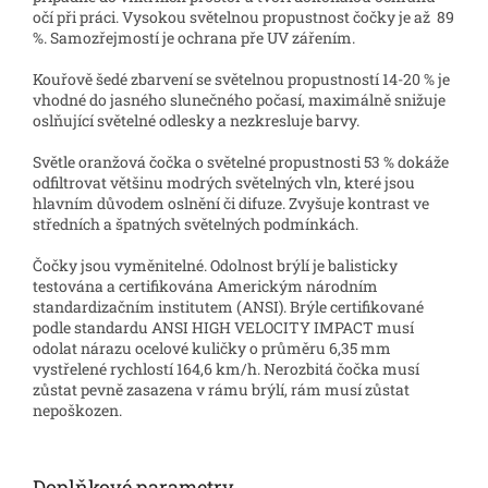
očí při práci. Vysokou světelnou propustnost čočky je až 89
%. Samozřejmostí je ochrana pře UV zářením.
Kouřově šedé zbarvení se světelnou propustností 14-20 % je
vhodné do jasného slunečného počasí, maximálně snižuje
oslňující světelné odlesky a nezkresluje barvy.
Světle oranžová čočka o světelné propustnosti 53 % dokáže
odfiltrovat většinu modrých světelných vln, které jsou
hlavním důvodem oslnění či difuze. Zvyšuje kontrast ve
středních a špatných světelných podmínkách.
Čočky jsou vyměnitelné. Odolnost brýlí je balisticky
testována a certifikována Americkým národním
standardizačním institutem (ANSI). Brýle certifikované
podle standardu ANSI HIGH VELOCITY IMPACT musí
odolat nárazu ocelové kuličky o průměru 6,35 mm
vystřelené rychlostí 164,6 km/h. Nerozbitá čočka musí
zůstat pevně zasazena v rámu brýlí, rám musí zůstat
nepoškozen.
Doplňkové parametry