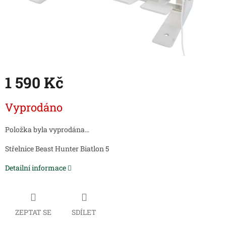
1 590 Kč
Měrná
Vyprodáno
cena:
Položka byla vyprodána…
Střelnice Beast Hunter Biatlon 5
Detailní informace
ZEPTAT SE
SDÍLET