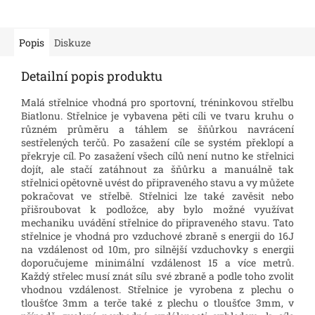
Popis
Diskuze
Detailní popis produktu
Malá střelnice vhodná pro sportovní, tréninkovou střelbu
Biatlonu. Střelnice je vybavena pěti cíli ve tvaru kruhu o
různém průměru a táhlem se šňůrkou navrácení
sestřelených terčů. Po zasažení cíle se systém překlopí a
překryje cíl. Po zasažení všech cílů není nutno ke střelnici
dojít, ale stačí zatáhnout za šňůrku a manuálně tak
střelnici opětovně uvést do připraveného stavu a vy můžete
pokračovat ve střelbě. Střelnici lze také zavěsit nebo
přišroubovat k podložce, aby bylo možné využívat
mechaniku uvádění střelnice do připraveného stavu. Tato
střelnice je vhodná pro vzduchové zbraně s energii do 16J
na vzdálenost od 10m, pro silnější vzduchovky s energii
doporučujeme minimální vzdálenost 15 a více metrů.
Každý střelec musí znát sílu své zbraně a podle toho zvolit
vhodnou vzdálenost. Střelnice je vyrobena z plechu o
tloušťce 3mm a terče také z plechu o tloušťce 3mm, v