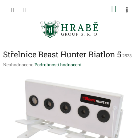
Přejít
NÁKU
na
obsah
KOŠÍK
Střelnice Beast Hunter Biatlon 5
2523
Průměrné
Neohodnoceno
Podrobnosti hodnocení
hodnocení
produktu
je
0,0
z
5
hvězdiček.