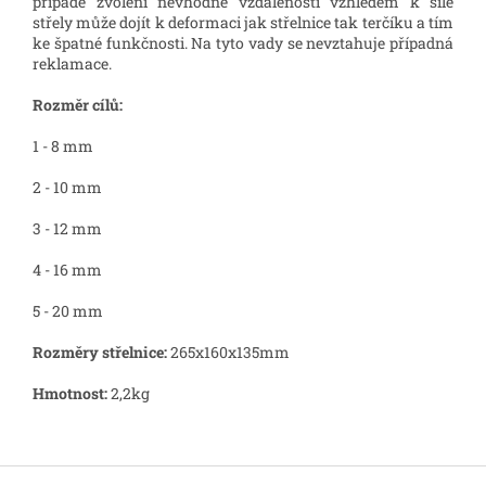
případě zvolení nevhodné vzdálenosti vzhledem k síle
střely může dojít k deformaci jak střelnice tak terčíku a tím
ke špatné funkčnosti. Na tyto vady se nevztahuje případná
reklamace.
Rozměr cílů:
1 - 8 mm
2 - 10 mm
3 - 12 mm
4 - 16 mm
5 - 20 mm
Rozměry střelnice:
265x160x135mm
Hmotnost:
2,2kg
Z