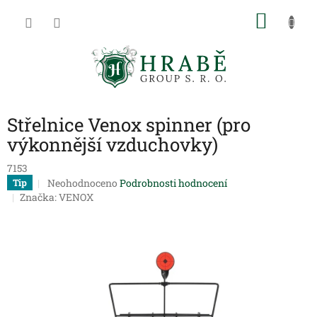
Přejít
NÁKU
na
obsah
KOŠÍK
Střelnice Venox spinner (pro
výkonnější vzduchovky)
7153
Průměrné
Neohodnoceno
Podrobnosti hodnocení
Tip
hodnocení
Značka:
VENOX
produktu
je
0,0
z
5
hvězdiček.