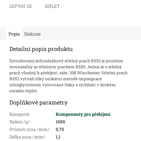
ZEPTAT SE
SDÍLET
Popis
Diskuze
Detailní popis produktu
Extrudovaný jednosložkový střelný prach RS52 je použitím
srovnatelný se střelným prachem RS50. Jedná se o střelný
prach vhodný k přebíjení ráže .308 Winchester. Střelný prach
RS52 vytváří díky unikátní metodě impregnace
nitroglycerinem vyrovnané tlaky a rychlosti v širokém
rozsahu teplot.
Doplňkové parametry
Kategorie
:
Komponenty pro přebíjení
Balení /g/
:
1000
Průměr zrna /mm/
:
0,75
Délka zrna /mm/
:
1,1