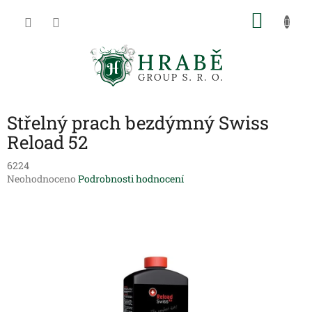
Přejít
NÁKU
na
obsah
KOŠÍK
Střelný prach bezdýmný Swiss
Reload 52
6224
Průměrné
Neohodnoceno
Podrobnosti hodnocení
hodnocení
produktu
je
0,0
z
5
hvězdiček.