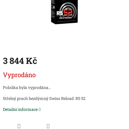
3 844 Kč
Měrná
Vyprodáno
cena:
Položka byla vyprodána…
Střelný prach bezdýmný Swiss Reload RS 52
Detailní informace