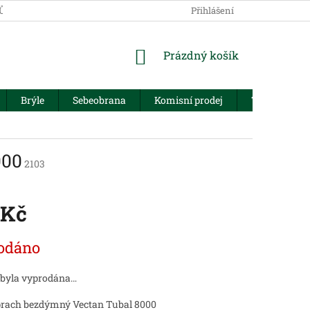
JŮ
Přihlášení
NÁKUPNÍ
Prázdný košík
KOŠÍK
Brýle
Sebeobrana
Komisní prodej
Trezory
000
2103
 Kč
odáno
 byla vyprodána…
prach bezdýmný Vectan Tubal 8000