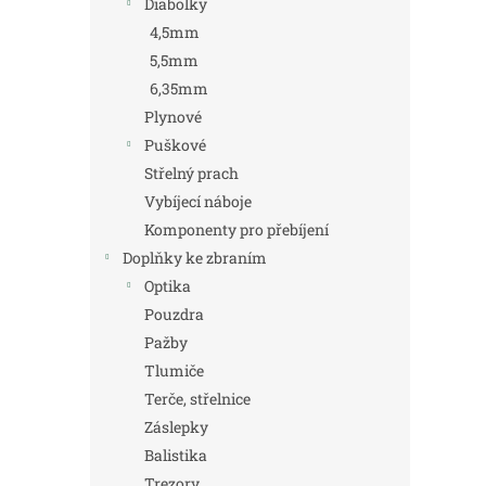
Diabolky
4,5mm
5,5mm
6,35mm
Plynové
Puškové
Střelný prach
Vybíjecí náboje
Komponenty pro přebíjení
Doplňky ke zbraním
Optika
Pouzdra
Pažby
Tlumiče
Terče, střelnice
Záslepky
Balistika
Trezory