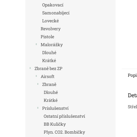
n
Opakovací
e
Samonabíjecí
l
Lovecké
Revolvery
Pistole
Malorážky
Dlouhé
Krátké
Zbraně bez ZP
Popi
Airsoft
Zbraně
Dlouhé
Det
Krátké
Stře
Príslušenství
Ostatní příslušenství
BB Kuličky
Plyn. CO2. Bombičky