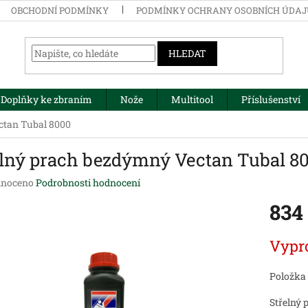
OBCHODNÍ PODMÍNKY
PODMÍNKY OCHRANY OSOBNÍCH ÚDA
HLEDAT
Doplňky ke zbraním
Nože
Multitool
Příslušenství
ctan Tubal 8000
elný prach bezdýmný Vectan Tubal 8
né
noceno
Podrobnosti hodnocení
ení
834
tu
Měrná
Vypr
cena:
ek.
Položka
Střelný 