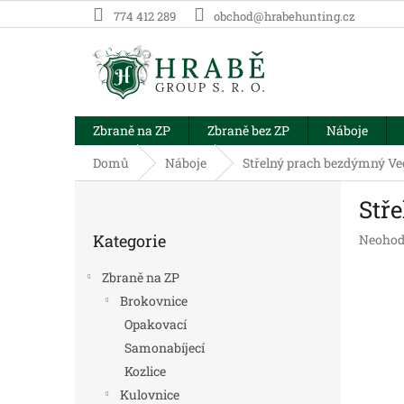
Přejít
774 412 289
obchod@hrabehunting.cz
na
obsah
Zbraně na ZP
Zbraně bez ZP
Náboje
Domů
Náboje
Střelný prach bezdýmný Ve
P
Stř
o
Přeskočit
s
Kategorie
Průměr
Neohod
kategorie
t
hodnoc
r
produk
Zbraně na ZP
a
je
Brokovnice
n
0,0
Opakovací
z
n
5
í
Samonabíjecí
hvězdič
p
Kozlice
a
Kulovnice