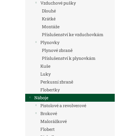
Vzduchové pušky
Dlouhé
Krátké
Montáže
Příslušenství ke vzduchovkám
Plynovky
Plynové zbraně
Příslušenství k plynovkám
Kuše
Luky
Perkusní zbraně
Flobertky
Náboje
Pistolové a revolverové
Brokové
Malorážkové
Flobert