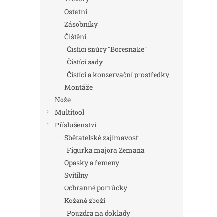
Ostatní
Zásobníky
Čištění
Čistící šnůry "Boresnake"
Čistící sady
Čistící a konzervační prostředky
Montáže
Nože
Multitool
Příslušenství
Sběratelské zajímavosti
Figurka majora Zemana
Opasky a řemeny
Svítilny
Ochranné pomůcky
Kožené zboží
Pouzdra na doklady