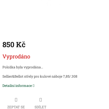
850 Kč
Měrná
Vyprodáno
cena:
Položka byla vyprodána…
Sellier&Bellot střely pro kulové náboje 7,85/.308
Detailní informace
ZEPTAT SE
SDÍLET