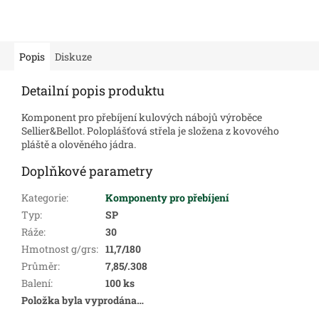
Popis
Diskuze
Detailní popis produktu
Komponent pro přebíjení kulových nábojů výroběce
Sellier&Bellot. Poloplášťová střela je složena z kovového
pláště a olověného jádra.
Doplňkové parametry
Kategorie
:
Komponenty pro přebíjení
Typ
:
SP
Ráže
:
30
Hmotnost g/grs
:
11,7/180
Průměr
:
7,85/.308
Balení
:
100 ks
Položka byla vyprodána…