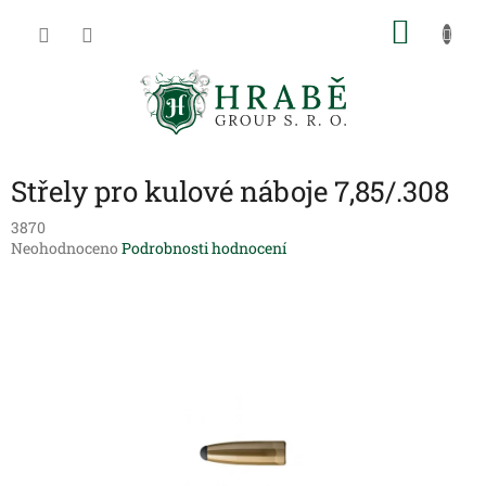
Přejít
NÁKU
na
obsah
KOŠÍK
Střely pro kulové náboje 7,85/.308
3870
Průměrné
Neohodnoceno
Podrobnosti hodnocení
hodnocení
produktu
je
0,0
z
5
hvězdiček.