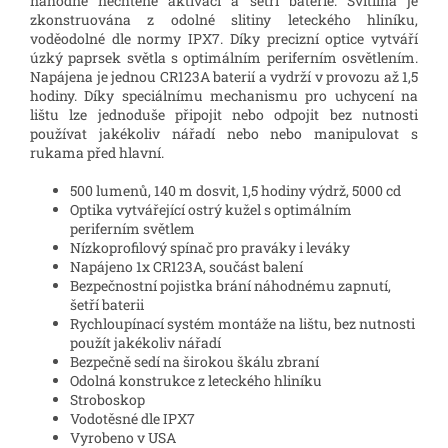
náhodné nechtěné aktivaci a šetří baterie. Svítilna je
zkonstruována z odolné slitiny leteckého hliníku,
voděodolné dle normy IPX7. Díky precizní optice vytváří
úzký paprsek světla s optimálním periferním osvětlením.
Napájena je jednou CR123A baterií a vydrží v provozu až 1,5
hodiny. Díky speciálnímu mechanismu pro uchycení na
lištu lze jednoduše připojit nebo odpojit bez nutnosti
používat jakékoliv nářadí nebo nebo manipulovat s
rukama před hlavní.
500 lumenů, 140 m dosvit, 1,5 hodiny výdrž, 5000 cd
Optika vytvářející ostrý kužel s optimálním
periferním světlem
Nízkoprofilový spínač pro praváky i leváky
Napájeno 1x CR123A, součást balení
Bezpečnostní pojistka brání náhodnému zapnutí,
šetří baterii
Rychloupínací systém montáže na lištu, bez nutnosti
použít jakékoliv nářadí
Bezpečně sedí na širokou škálu zbraní
Odolná konstrukce z leteckého hliníku
Stroboskop
Vodotěsné dle IPX7
Vyrobeno v USA