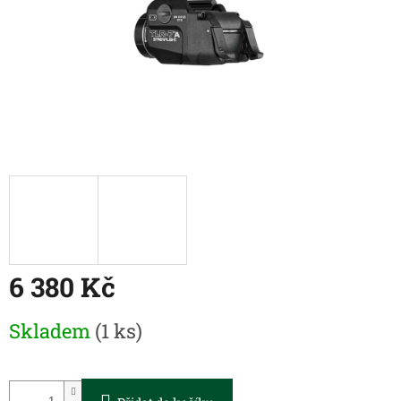
6 380 Kč
Měrná
Skladem
(1 ks)
cena: