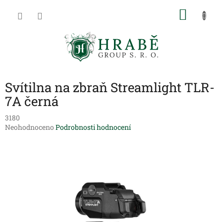
Přejít
NÁKU
na
obsah
KOŠÍK
Svítilna na zbraň Streamlight TLR-
7A černá
3180
Průměrné
Neohodnoceno
Podrobnosti hodnocení
hodnocení
produktu
je
0,0
z
5
hvězdiček.