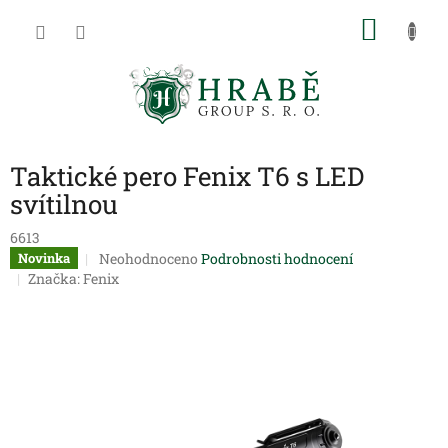
Přejít
NÁKU
na
obsah
KOŠÍK
Taktické pero Fenix T6 s LED
svítilnou
6613
Průměrné
Neohodnoceno
Podrobnosti hodnocení
Novinka
hodnocení
Značka:
Fenix
produktu
je
0,0
z
5
hvězdiček.