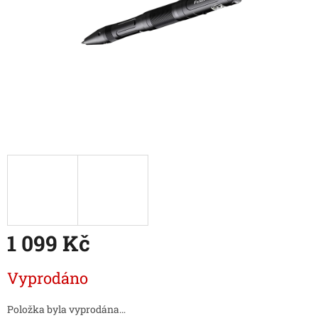
1 099 Kč
Měrná
Vyprodáno
cena:
Položka byla vyprodána…