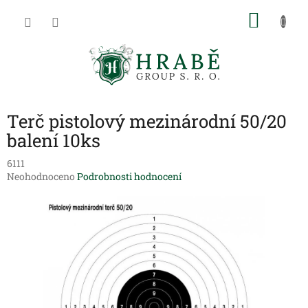
Přejít
NÁKU
na
obsah
KOŠÍK
Terč pistolový mezinárodní 50/20
balení 10ks
6111
Průměrné
Neohodnoceno
Podrobnosti hodnocení
hodnocení
produktu
je
0,0
z
5
hvězdiček.