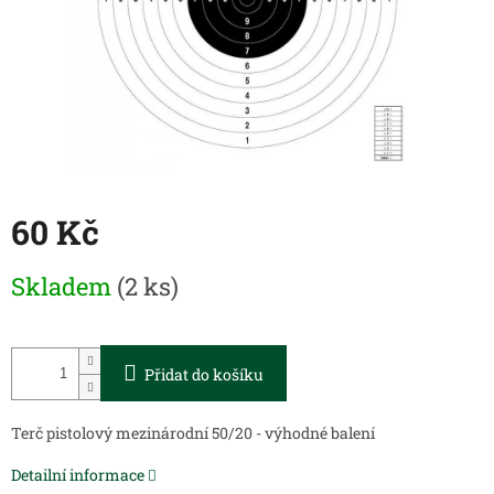
60 Kč
Měrná
Skladem
(2 ks)
cena:
Přidat do košíku
Terč pistolový mezinárodní 50/20 - výhodné balení
Detailní informace