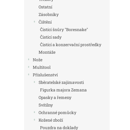
Ostatní
Zásobníky
Čištění
Čistící šnůry "Boresnake"
Čistící sady
Čistící a konzervační prostředky
Montáže
Nože
Multitool
Příslušenství
Sběratelské zajímavosti
Figurka majora Zemana
Opasky a řemeny
Svítilny
Ochranné pomůcky
Kožené zboží
Pouzdra na doklady