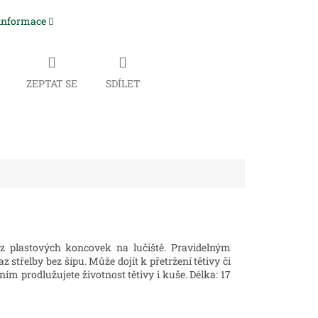
 informace
ZEPTAT SE
SDÍLET
ez plastových koncovek na lučiště. Pravidelným
 střelby bez šípu. Může dojít k přetržení tětivy či
m prodlužujete životnost tětivy i kuše. Délka: 17