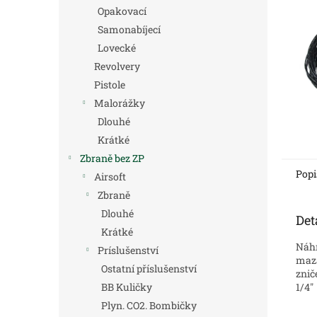
n
Opakovací
e
Samonabíjecí
l
Lovecké
Revolvery
Pistole
Malorážky
Dlouhé
Krátké
Zbraně bez ZP
Popi
Airsoft
Zbraně
Dlouhé
Det
Krátké
Náhr
Príslušenství
mazá
Ostatní příslušenství
znič
1/4"
BB Kuličky
Plyn. CO2. Bombičky