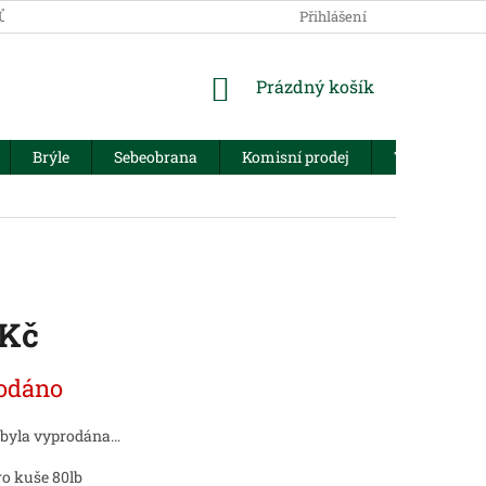
JŮ
Přihlášení
NÁKUPNÍ
Prázdný košík
KOŠÍK
Brýle
Sebeobrana
Komisní prodej
Trezory
 Kč
odáno
 byla vyprodána…
ro kuše 80lb