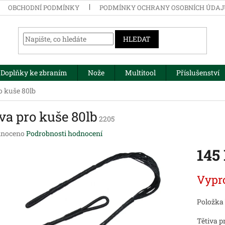
OBCHODNÍ PODMÍNKY
PODMÍNKY OCHRANY OSOBNÍCH ÚDA
HLEDAT
Doplňky ke zbraním
Nože
Multitool
Příslušenství
o kuše 80lb
va pro kuše 80lb
2205
né
noceno
Podrobnosti hodnocení
ení
145
tu
Měrná
Vypr
cena:
ek.
Položka
Tětiva p