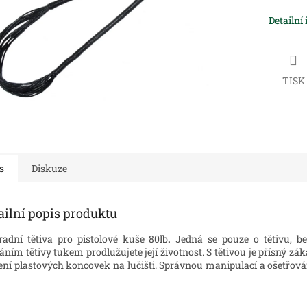
Detailní
TISK
s
Diskuze
ailní popis produktu
adní tětiva pro pistolové kuše 80lb
.
Jedná se pouze o tětivu, b
ním tětivy tukem prodlužujete její životnost. S tětivou je přísný zákaz
ení plastových koncovek na lučišti. Správnou manipulací a ošetřování