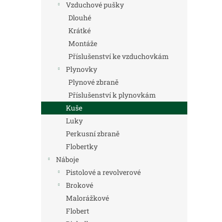
Vzduchové pušky
Dlouhé
Krátké
Montáže
Příslušenství ke vzduchovkám
Plynovky
Plynové zbraně
Příslušenství k plynovkám
Kuše
Luky
Perkusní zbraně
Flobertky
Náboje
Pistolové a revolverové
Brokové
Malorážkové
Flobert