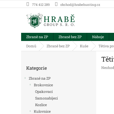
Přejít
774 412 289
obchod@hrabehunting.cz
na
obsah
Zbraně na ZP
Zbraně bez ZP
Náboje
Domů
Zbraně bez ZP
Kuše
Tětiva pr
P
Těti
o
Přeskočit
s
Kategorie
Průměr
Neohod
kategorie
t
hodnoc
r
produk
Zbraně na ZP
a
je
Brokovnice
n
0,0
Opakovací
z
n
5
í
Samonabíjecí
hvězdič
p
Kozlice
a
Kulovnice