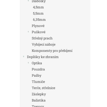
Diabolky
4,5mm
5,5mm
6,35mm
Plynové
Puškové
Střelný prach
Vybíjecí náboje
Komponenty pro přebíjení
Doplňky ke zbraním
Optika
Pouzdra
Pažby
Tlumiče
Terče, střelnice
Záslepky
Balistika
Trezory