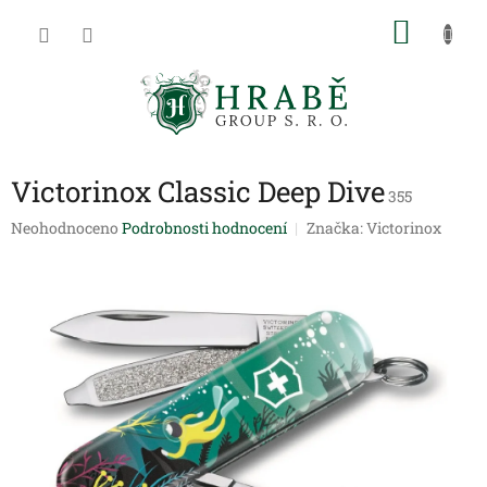
Přejít
NÁKU
na
obsah
KOŠÍK
Victorinox Classic Deep Dive
355
Průměrné
Neohodnoceno
Podrobnosti hodnocení
Značka:
Victorinox
hodnocení
produktu
je
0,0
z
5
hvězdiček.