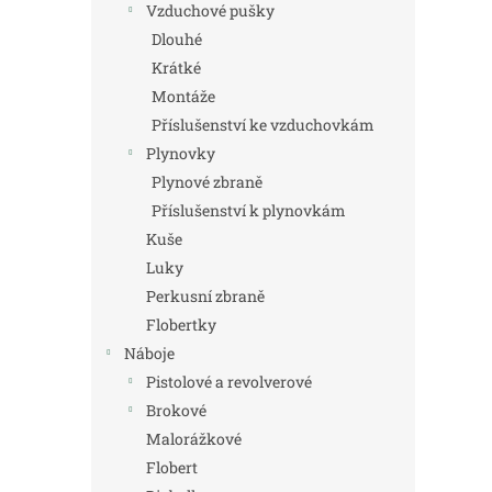
Vzduchové pušky
Dlouhé
Krátké
Montáže
Příslušenství ke vzduchovkám
Plynovky
Plynové zbraně
Příslušenství k plynovkám
Kuše
Luky
Perkusní zbraně
Flobertky
Náboje
Pistolové a revolverové
Brokové
Malorážkové
Flobert