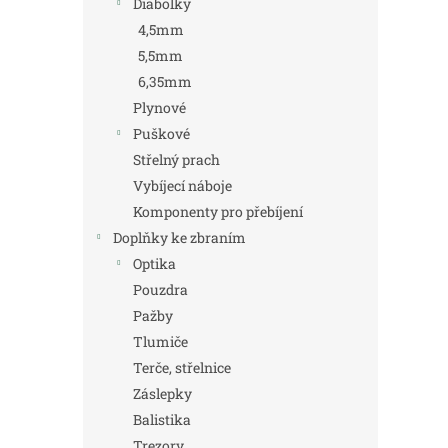
Diabolky
4,5mm
5,5mm
6,35mm
Plynové
Puškové
Střelný prach
Vybíjecí náboje
Komponenty pro přebíjení
Doplňky ke zbraním
Optika
Pouzdra
Pažby
Tlumiče
Terče, střelnice
Záslepky
Balistika
Trezory