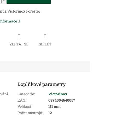
nůž Victorinox Forester
 informace
ZEPTAT SE
SDÍLET
Doplňkové parametry
vání.
Kategorie
:
Victorinox
EAN
:
6974004640057
Velikost
:
111 mm
Počet nástrojů
:
12