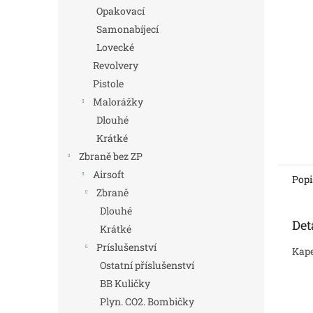
n
Opakovací
e
Samonabíjecí
l
Lovecké
Revolvery
Pistole
Malorážky
Dlouhé
Krátké
Zbraně bez ZP
Airsoft
Popi
Zbraně
Dlouhé
Det
Krátké
Príslušenství
Kape
Ostatní příslušenství
BB Kuličky
Plyn. CO2. Bombičky