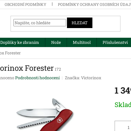
OBCHODNÍ PODMÍNKY
PODMÍNKY OCHRANY OSOBNÍCH ÚDA
HLEDAT
Doplňky ke zbraním
Nože
Multitool
Příslušenství
ox Forester
orinox Forester
172
né
noceno
Podrobnosti hodnocení
Značka:
Victorinox
ení
1 3
tu
Měrná
Skla
cena:
ek.