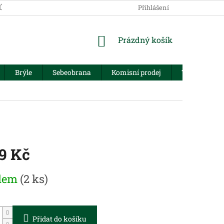
JŮ
Přihlášení
NÁKUPNÍ
Prázdný košík
KOŠÍK
Brýle
Sebeobrana
Komisní prodej
Trezory
49 Kč
dem
(2 ks)
Přidat do košíku