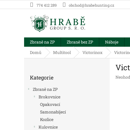
Přejít
774 412 289
obchod@hrabehunting.cz
na
obsah
Zbraně na ZP
Zbraně bez ZP
Náboje
Domů
Multitool
Victorinox
Victorin
P
Vict
o
Přeskočit
s
Kategorie
Průměr
Neohod
kategorie
t
hodnoc
r
produk
Zbraně na ZP
a
je
Brokovnice
n
0,0
Opakovací
z
n
5
í
Samonabíjecí
hvězdič
p
Kozlice
a
Kulovnice