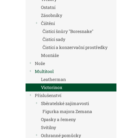
Ostatní
Zásobníky
Čištění
Čistící šnůry "Boresnake"
Čistící sady
Čistící a konzervační prostředky
Montáže
Nože
Multitool
Leatherman
Victorinox
Příslušenství
Sběratelské zajímavosti
Figurka majora Zemana
Opasky a řemeny
Svítilny
Ochranné pomůcky