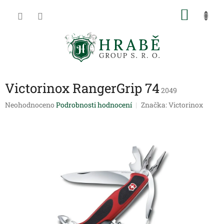
Přejít
NÁKU
na
obsah
KOŠÍK
Victorinox RangerGrip 74
2049
Průměrné
Neohodnoceno
Podrobnosti hodnocení
Značka:
Victorinox
hodnocení
produktu
je
0,0
z
5
hvězdiček.