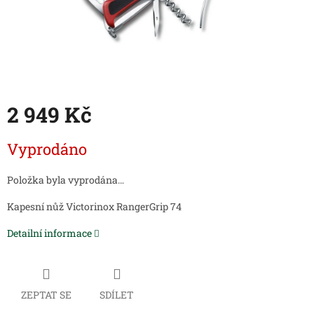
2 949 Kč
Měrná
Vyprodáno
cena:
Položka byla vyprodána…
Kapesní nůž
Victorinox RangerGrip 74
Detailní informace
ZEPTAT SE
SDÍLET