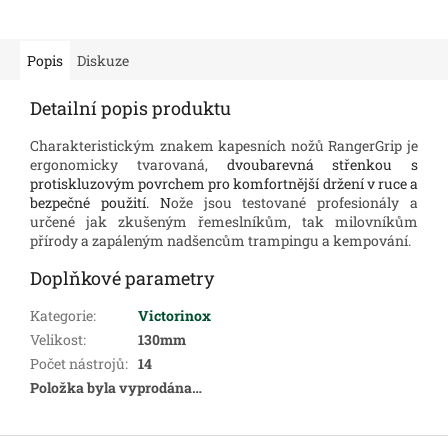
Popis
Diskuze
Detailní popis produktu
Charakteristickým znakem kapesních nožů RangerGrip je
ergonomicky tvarovaná,
dvoubarevná střenkou s
protiskluzovým povrchem pro komfortnější držení v ruce a
bezpečné použití. N
ože jsou testované profesionály a
určené jak zkušeným řemeslníkům, tak milovníkům
přírody a zapáleným nadšencům trampingu a kempování.
Doplňkové parametry
Kategorie
:
Victorinox
Velikost
:
130mm
Počet nástrojů
:
14
Položka byla vyprodána…
Z