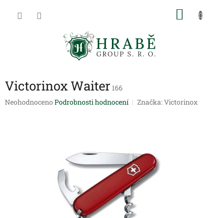
Přejít
NÁKU
na
obsah
KOŠÍK
Victorinox Waiter
166
Průměrné
Neohodnoceno
Podrobnosti hodnocení
Značka:
Victorinox
hodnocení
produktu
je
0,0
z
5
hvězdiček.