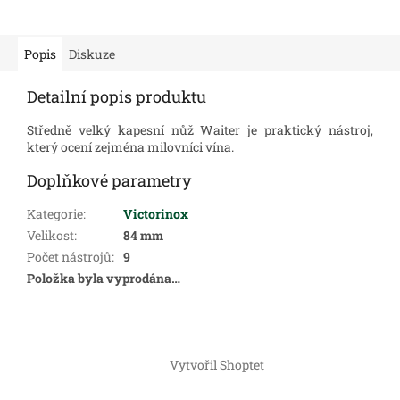
Popis
Diskuze
Detailní popis produktu
Středně velký kapesní nůž Waiter je praktický nástroj,
který ocení zejména milovníci vína.
Doplňkové parametry
Kategorie
:
Victorinox
Velikost
:
84 mm
Počet nástrojů
:
9
Položka byla vyprodána…
Z
á
Vytvořil Shoptet
p
a