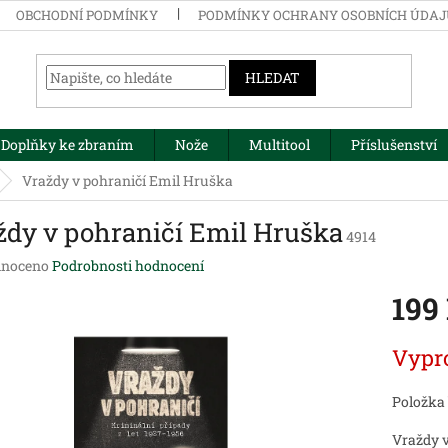
OBCHODNÍ PODMÍNKY
PODMÍNKY OCHRANY OSOBNÍCH ÚDA
HLEDAT
Doplňky ke zbraním
Nože
Multitool
Příslušenství
Vraždy v pohraničí Emil Hruška
ždy v pohraničí Emil Hruška
4914
né
noceno
Podrobnosti hodnocení
ení
199
tu
Měrná
Vypr
cena:
ek.
Položka
Vraždy v