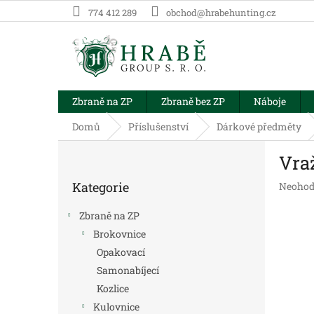
Přejít
774 412 289
obchod@hrabehunting.cz
na
obsah
Zbraně na ZP
Zbraně bez ZP
Náboje
Domů
Příslušenství
Dárkové předměty
P
Vra
o
Přeskočit
s
Kategorie
Průměr
Neohod
kategorie
t
hodnoc
r
produk
Zbraně na ZP
a
je
Brokovnice
n
0,0
Opakovací
z
n
5
í
Samonabíjecí
hvězdič
p
Kozlice
a
Kulovnice