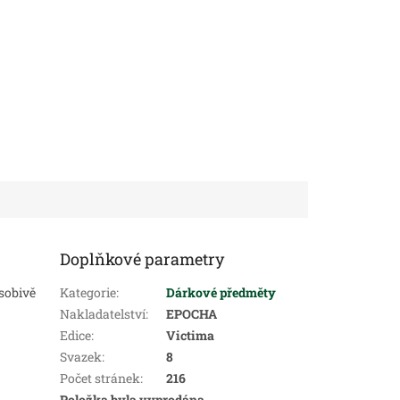
Doplňkové parametry
sobivě
Kategorie
:
Dárkové předměty
Nakladatelství
:
EPOCHA
Edice
:
Victima
Svazek
:
8
Počet stránek
:
216
Položka byla vyprodána…