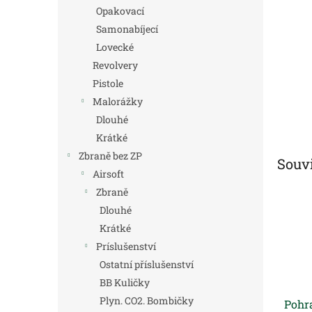
n
Opakovací
e
Samonabíjecí
l
Lovecké
Revolvery
Pistole
Malorážky
Dlouhé
Krátké
Zbraně bez ZP
Souvi
Airsoft
Zbraně
Dlouhé
Krátké
Príslušenství
Ostatní příslušenství
BB Kuličky
Plyn. CO2. Bombičky
Pohra