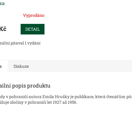
ka
Vyprodáno
 Kč
DETAIL
iční pitaval I.vydání
s
Diskuze
ailní popis produktu
dy v pohraničí autora Emila Hrušky je publikace, která čtenářům pů
ližuje zločiny v pohraničí let 1927 až 1956.