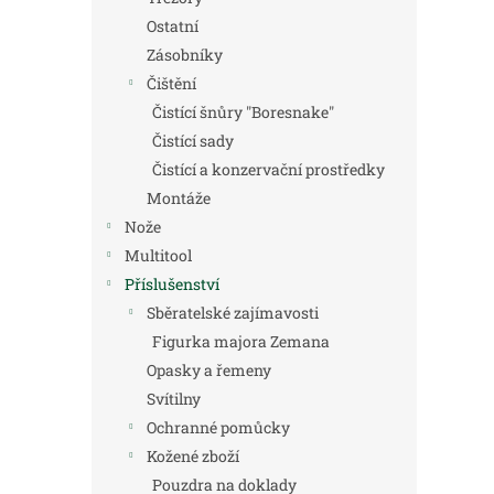
Ostatní
Zásobníky
Čištění
Čistící šnůry "Boresnake"
Čistící sady
Čistící a konzervační prostředky
Montáže
Nože
Multitool
Příslušenství
Sběratelské zajímavosti
Figurka majora Zemana
Opasky a řemeny
Svítilny
Ochranné pomůcky
Kožené zboží
Pouzdra na doklady