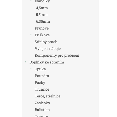
Diabolky
4,5mm
5,5mm
6,35mm
Plynové
Puškové
Střelný prach
Vybíjecí náboje
Komponenty pro přebíjení
Doplňky ke zbraním
Optika
Pouzdra
Pažby
Tlumiče
Terče, střelnice
Záslepky
Balistika
Trezory