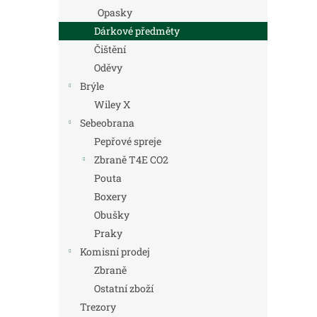
Opasky
Dárkové předměty
Čištění
Oděvy
Brýle
Wiley X
Sebeobrana
Pepřové spreje
Zbraně T4E CO2
Pouta
Boxery
Obušky
Praky
Komisní prodej
Zbraně
Ostatní zboží
Trezory