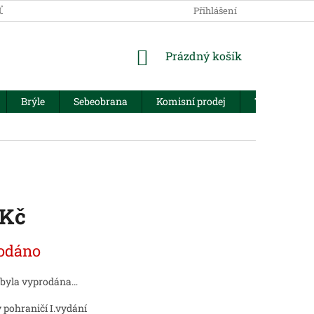
JŮ
Přihlášení
NÁKUPNÍ
Prázdný košík
KOŠÍK
Brýle
Sebeobrana
Komisní prodej
Trezory
 Kč
odáno
 byla vyprodána…
 pohraničí I.vydání