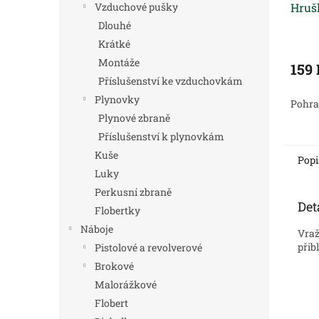
Hruš
Vzduchové pušky
Dlouhé
Krátké
Montáže
159
Příslušenství ke vzduchovkám
Plynovky
Pohran
Plynové zbraně
Příslušenství k plynovkám
Kuše
Popi
Luky
Perkusní zbraně
Det
Flobertky
Náboje
Vraž
přib
Pistolové a revolverové
Brokové
Malorážkové
Flobert