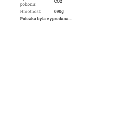
CO2
pohonu
:
Hmotnost
:
690g
Položka byla vyprodána…