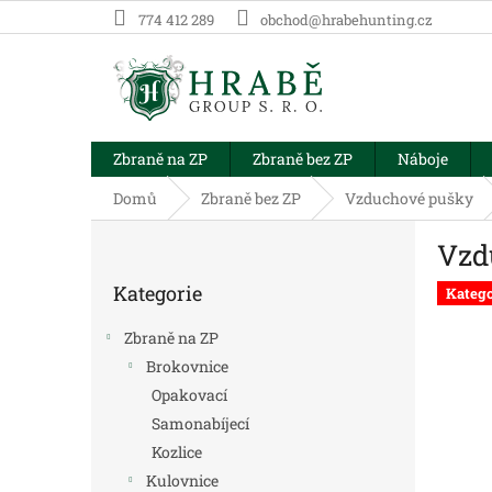
Přejít
774 412 289
obchod@hrabehunting.cz
na
obsah
Zbraně na ZP
Zbraně bez ZP
Náboje
Domů
Zbraně bez ZP
Vzduchové pušky
P
Vzd
o
Přeskočit
s
Kategorie
kategorie
Katego
t
r
Zbraně na ZP
a
Brokovnice
n
Opakovací
n
í
Samonabíjecí
p
Kozlice
a
Kulovnice