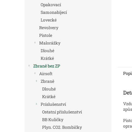
n
Opakovací
e
Samonabíjecí
l
Lovecké
Revolvery
Pistole
Malorážky
Dlouhé
Krátké
Zbraně bez ZP
Popi
Airsoft
Zbraně
Dlouhé
Det
Krátké
Vzdu
Príslušenství
způs
Ostatní příslušenství
BB Kuličky
Pist
opra
Plyn. CO2. Bombičky