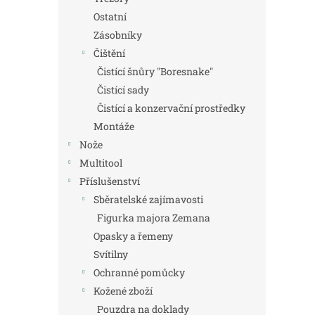
Ostatní
Zásobníky
Čištění
Čistící šnůry "Boresnake"
Čistící sady
Čistící a konzervační prostředky
Montáže
Nože
Multitool
Příslušenství
Sběratelské zajímavosti
Figurka majora Zemana
Opasky a řemeny
Svítilny
Ochranné pomůcky
Kožené zboží
Pouzdra na doklady