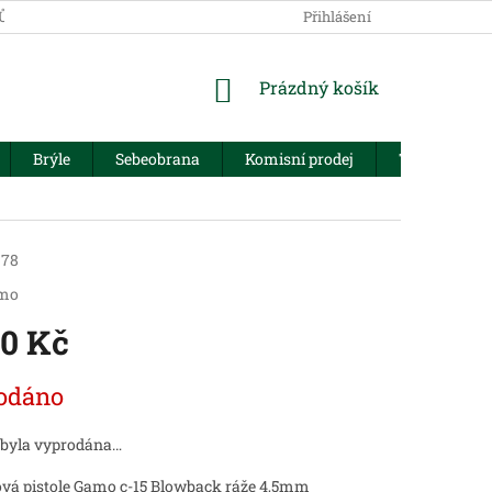
JŮ
Přihlášení
NÁKUPNÍ
Prázdný košík
KOŠÍK
Brýle
Sebeobrana
Komisní prodej
Trezory
378
mo
70 Kč
odáno
 byla vyprodána…
vá pistole Gamo c-15 Blowback ráže 4,5mm