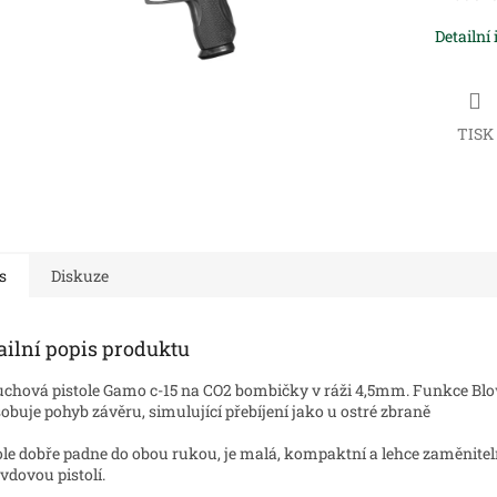
Detailní
TISK
s
Diskuze
ailní popis produktu
chová pistole Gamo c-15 na CO2 bombičky v ráži 4,5mm.
Funkce Bl
obuje pohyb závěru, simulující přebíjení jako u ostré zbraně
ole dobře padne do obou rukou, je malá, kompaktní a lehce zaměnitel
vdovou pistolí.