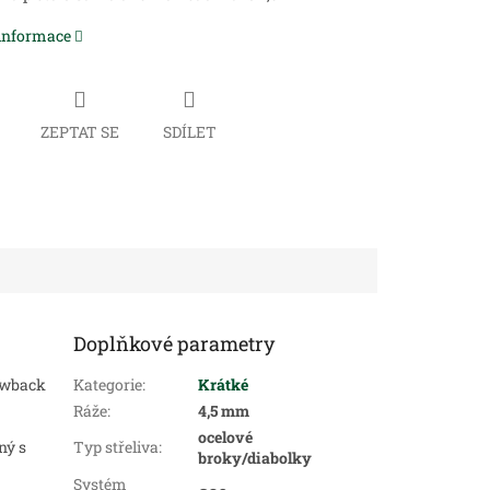
 informace
ZEPTAT SE
SDÍLET
Doplňkové parametry
owback
Kategorie
:
Krátké
Ráže
:
4,5 mm
ocelové
ný s
Typ střeliva
:
broky/diabolky
Systém