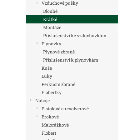
Vzduchové pušky
Dlouhé
Krátké
Montáže
Příslušenství ke vzduchovkám
Plynovky
Plynové zbraně
Příslušenství k plynovkám
Kuše
Luky
Perkusní zbraně
Flobertky
Náboje
Pistolové a revolverové
Brokové
Malorážkové
Flobert