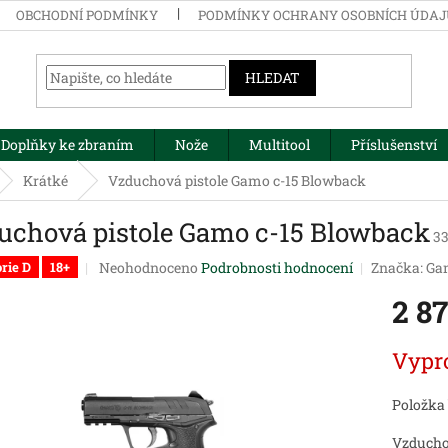
OBCHODNÍ PODMÍNKY
PODMÍNKY OCHRANY OSOBNÍCH ÚDA
HLEDAT
Doplňky ke zbraním
Nože
Multitool
Příslušenství
Krátké
Vzduchová pistole Gamo c-15 Blowback
uchová pistole Gamo c-15 Blowback
3
Průměrné
Neohodnoceno
Podrobnosti hodnocení
Značka:
Ga
rie D
18+
hodnocení
2 8
produktu
je
0,0
Měrná
Vypr
z
cena:
5
hvězdiček.
Položka
Vzducho