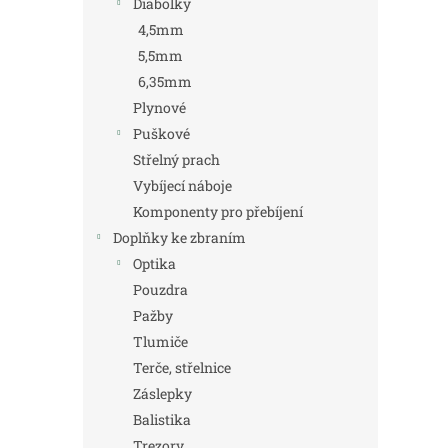
Diabolky
4,5mm
5,5mm
6,35mm
Plynové
Puškové
Střelný prach
Vybíjecí náboje
Komponenty pro přebíjení
Doplňky ke zbraním
Optika
Pouzdra
Pažby
Tlumiče
Terče, střelnice
Záslepky
Balistika
Trezory