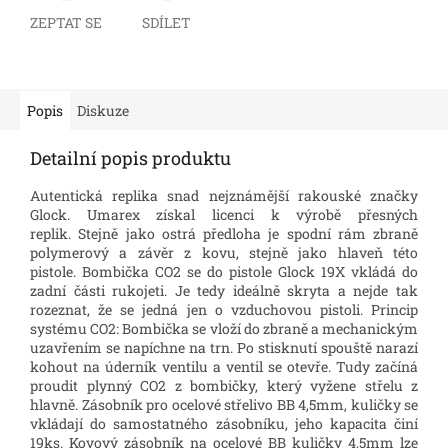
ZEPTAT SE
SDÍLET
Popis
Diskuze
Detailní popis produktu
Autentická replika snad nejznámější rakouské značky
Glock. Umarex získal licenci k výrobě přesných
replik. Stejně jako ostrá předloha je spodní rám zbraně
polymerový a závěr z kovu, stejně jako hlaveň této
pistole. Bombička CO2 se do pistole Glock 19X vkládá do
zadní části rukojeti. Je tedy ideálně skryta a nejde tak
rozeznat, že se jedná jen o vzduchovou pistoli.
Princip
systému CO2: Bombička se vloží do zbraně a mechanickým
uzavřením se napíchne na trn. Po stisknutí spouště narazí
kohout na úderník ventilu a ventil se otevře. Tudy začíná
proudit plynný CO2 z bombičky, který vyžene střelu z
hlavně.
Zásobník pro ocelové střelivo BB 4,5mm, kuličky se
vkládají do samostatného zásobníku, jeho kapacita činí
19ks. Kovový zásobník na ocelové BB kuličky 4,5mm lze