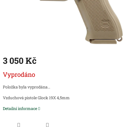
3 050 Kč
Měrná
Vyprodáno
cena:
Položka byla vyprodána…
Vzduchová pistole Glock 19X 4,5mm
Detailní informace