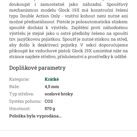
doukoupit i samostatně jako náhradní.
Spoušťový
mechanismus modelu Glock 19X má konstruční řešení
typu Double Action Only - vnitřní kohout není nutné ani
možné přednatáhnout. Pistole je poloautomatická stiskem
spouště dochází k výstřelu.
Zajištění proti náhodnému
výstřelu je stejně jako u ostré předlohy řešeno na spoušti
tzv. jazýčkovou pojistkou. Spoušť je nutné stiskou na střed,
aby došlo k deaktivaci pojistky.
V sekci doporučujeme
přikoupit ke vzduchové pistoli Glock 19X umístěné níže na
stránce najdete střelivo, příslušenství a prostředky k údžbě.
Doplňkové parametry
Kategorie
:
Krátké
Ráže
:
4,5 mm
Typ střeliva
:
ocelové broky
Systém pohonu
:
CO2
Hmotnost
:
570 g
Položka byla vyprodána…
Z