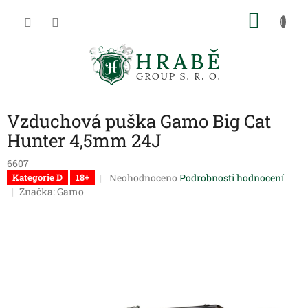
Přejít
NÁKU
na
obsah
KOŠÍK
Vzduchová puška Gamo Big Cat
Hunter 4,5mm 24J
6607
Průměrné
Neohodnoceno
Podrobnosti hodnocení
Kategorie D
18+
hodnocení
Značka:
Gamo
produktu
je
0,0
z
5
hvězdiček.