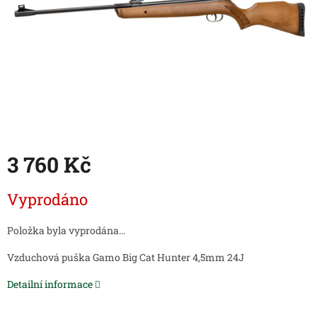
3 760 Kč
Měrná
Vyprodáno
cena:
Položka byla vyprodána…
Vzduchová puška Gamo Big Cat Hunter 4,5mm 24J
Detailní informace