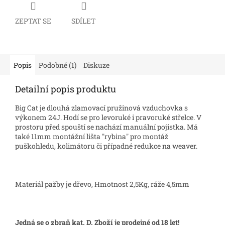
ZEPTAT SE
SDÍLET
Popis
Podobné (1)
Diskuze
Detailní popis produktu
Big Cat je dlouhá zlamovací pružinová vzduchovka s
výkonem 24J. Hodí se pro levoruké i pravoruké střelce. V
prostoru před spouští se nachází manuální pojistka. Má
také 11mm montážní lišta "rybina" pro montáž
puškohledu, kolimátoru či případné redukce na weaver.
Materiál pažby je dřevo, Hmotnost 2,5Kg, ráže 4,5mm
Jedná se o zbraň kat. D. Zboží je prodejné od 18 let!