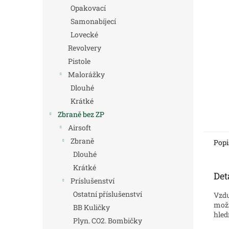
n
Opakovací
e
Samonabíjecí
l
Lovecké
Revolvery
Pistole
Malorážky
Dlouhé
Krátké
Zbraně bez ZP
Airsoft
Zbraně
Popi
Dlouhé
Krátké
Det
Príslušenství
Ostatní příslušenství
Vzdu
možn
BB Kuličky
hled
Plyn. CO2. Bombičky