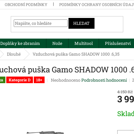
OBCHODNÍ PODMÍNKY
PODMÍNKY OCHRANY OSOBNÍCH ÚDA
HLEDAT
Doplňky ke zbraním
Nože
Multitool
Příslušenství
Dlouhé
Vzduchová puška Gamo SHADOW 1000 .6,35
uchová puška Gamo SHADOW 1000 .6
Průměrné
Neohodnoceno
Podrobnosti hodnocení
ka
Kategorie D
18+
hodnocení
produktu
4 150 Kč
3 9
je
0,0
z
Měrná
Skla
5
cena:
hvězdiček.