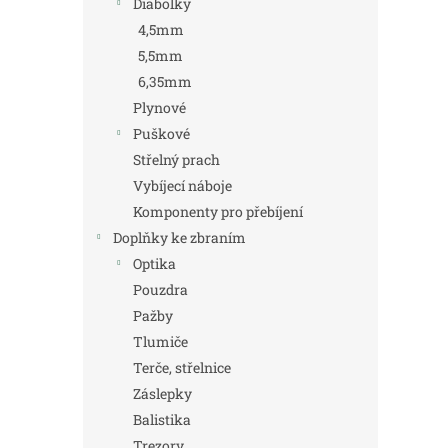
Diabolky
4,5mm
5,5mm
6,35mm
Plynové
Puškové
Střelný prach
Vybíjecí náboje
Komponenty pro přebíjení
Doplňky ke zbraním
Optika
Pouzdra
Pažby
Tlumiče
Terče, střelnice
Záslepky
Balistika
Trezory