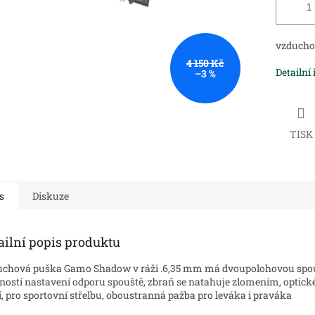
vzducho
4 150 Kč
Detailní
–3 %
TISK
s
Diskuze
ailní popis produktu
chová puška Gamo Shadow v ráži .6,35 mm má dvoupolohovou spou
ostí nastavení odporu spouště, zbraň se natahuje zlomením, optick
í, pro sportovní střelbu, oboustranná pažba pro leváka i praváka