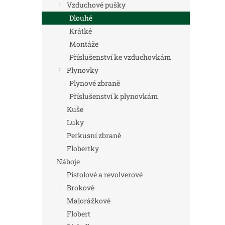
Vzduchové pušky
Dlouhé
Krátké
Montáže
Příslušenství ke vzduchovkám
Plynovky
Plynové zbraně
Příslušenství k plynovkám
Kuše
Luky
Perkusní zbraně
Flobertky
Náboje
Pistolové a revolverové
Brokové
Malorážkové
Flobert