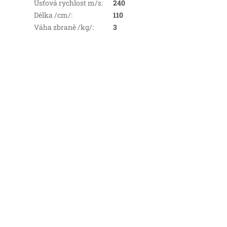
Úsťová rychlost m/s
:
240
Délka /cm/
:
110
Váha zbraně /kg/
:
3