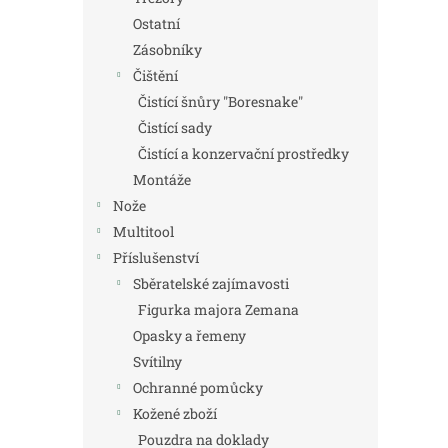
Ostatní
Zásobníky
Čištění
Čistící šnůry "Boresnake"
Čistící sady
Čistící a konzervační prostředky
Montáže
Nože
Multitool
Příslušenství
Sběratelské zajímavosti
Figurka majora Zemana
Opasky a řemeny
Svítilny
Ochranné pomůcky
Kožené zboží
Pouzdra na doklady