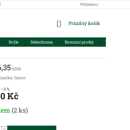
JŮ
Přihlášení
NÁKUPNÍ
Prázdný košík
KOŠÍK
Brýle
Sebeobrana
Komisní prodej
Trezory
,35
6266
Značka:
Gamo
–3 %
90 Kč
dem
(2 ks)