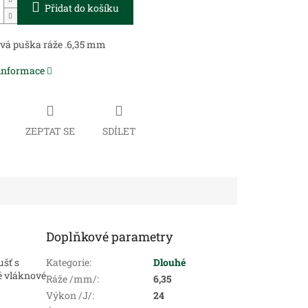
Přidat do košíku
vá puška ráže .6,35 mm
 informace
ZEPTAT SE
SDÍLET
Doplňkové parametry
šť s
Kategorie
:
Dlouhé
é vláknové
Ráže /mm/
:
6,35
Výkon /J/
:
24