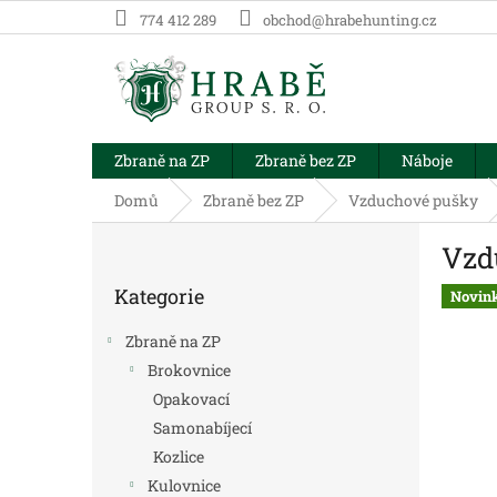
Přejít
774 412 289
obchod@hrabehunting.cz
na
obsah
Zbraně na ZP
Zbraně bez ZP
Náboje
Domů
Zbraně bez ZP
Vzduchové pušky
P
Vzd
o
Přeskočit
s
Kategorie
kategorie
Novin
t
r
Zbraně na ZP
a
Brokovnice
n
Opakovací
n
í
Samonabíjecí
p
Kozlice
a
Kulovnice