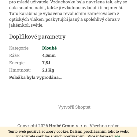
pro mladé uživatele. Vzduchovka byla navržena tak, aby se
dala snadno nabít, takže ji zvládnou ovládat i ti nejmenší.
Tato karabina je vybavena revolučním zaměřovačem z
optických vláken, poskytující jasný a spolehlivý obraz v
jakémkoli světle.
Doplňkové parametry
Kategorie
:
Dlouhé
Ráže
:
4,5mm
Energie
:
7,5J
Hmotnost
:
2,1 Kg
Položka byla vyprodána…
Z
á
Vytvořil Shoptet
p
a
t
Copyright 2026
Hrabě Group, s. r. o.
. Všechna práva
í
vyhrazena.
Tento web používá soubory cookie. Dalším procházením tohoto webu
vyjadřujete souhlas s jejich používáním.. Více informací
zde
.