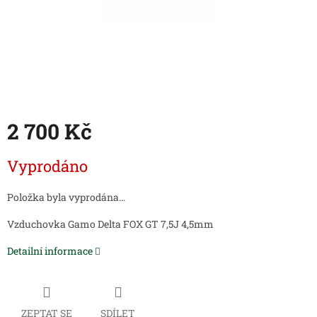
2 700 Kč
Měrná
Vyprodáno
cena:
Položka byla vyprodána…
Vzduchovka Gamo Delta FOX GT 7,5J 4,5mm
Detailní informace
ZEPTAT SE
SDÍLET