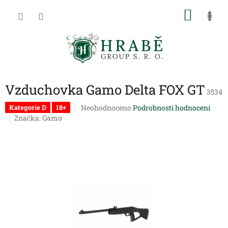
Přejít
NÁKU
na
obsah
KOŠÍK
Vzduchovka Gamo Delta FOX GT
3534
Průměrné
Neohodnoceno
Podrobnosti hodnocení
Kategorie D
18+
hodnocení
Značka:
Gamo
produktu
je
0,0
z
5
hvězdiček.