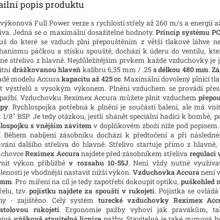
ailní popis produktu
výkonová Full Power verze s rychlostí střely až 260 m/s a energií a
liva. Jedná se o maximální dosažitelné hodnoty.
Princip systému PC
uš do které se vzduch plní přepouštěním z větší tlakové láhve n
anismu páčkou a stisku spouště, dochází k úderu do ventilu, kte
ne střelivo z hlavně. Nejdůležitějším prvkem každé vzduchovky je je
itní
drážkovanou hlaveň
kalibru 6,35 mm / .25
s délkou 480 mm
.
Zá
adě modelu Accura
kapacitu až 425 cc
. Maximální dovolený plnící tla
t výstřelů s vysokým výkonem. Plnění vzduchem se provádí pře
pažbí. Vzduchovku Reximex Accura můžete plnit vzduchem
přepou
py
. Rychlospojka potřebná k plnění je součástí balení, ale má vn
t 1/8" BSP. Je tedy otázkou, jestli shánět speciální hadici k bombě
lospojku s vnějším závitem
v doplňkovém zboží níže pod popisem. 
Během nabíjení zásobníku dochází k předtočení a při následné
vání dalšího střeliva do hlavně. Střelivo startuje přímo z hlavně
uchovce
Reximex Accura
najdete před zásobníkem střeliva
regulaci
vnit výkon přibližbě
v rozsahu 10-55J
. Není vždy nutné využíva
lenosti je vhodnější nastavit nižší výkon.
Vzduchovka Accura
není 
2 mm
. Pro míření na cíl je tedy zapotřebí dokoupit optiku,
puškohled n
řelu, tzv.
pojistku najdete za spouští v rukojeti
. Pojistka se ovlád
ny - zajištěno. Celý systém
turecké vzduchovky Reximex Acc
istolovou rukojetí
. Ergonomie pažby vyhoví jak pravákům, ta
pívá
výškově stavitelná lícnice
pažby. Stavitelná je také gumová b