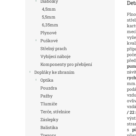
Diabolky
Det
4,5mm
Plno
5,5mm
stře
6,35mm
kart
mech
Plynové
vyže
Puškové
kval
Střelný prach
příp
poče
Vybíjecí náboje
před
Komponenty pro přebíjení
pum
závi
Doplňky ke zbraním
rych
Optika
mm. 
Pouzdra
podá
vzd
Pažby
ovli
Tlumiče
vzdá
Terče, střelnice
/ 2
výst
Záslepky
stra
Balistika
s
p
přis
Trezory