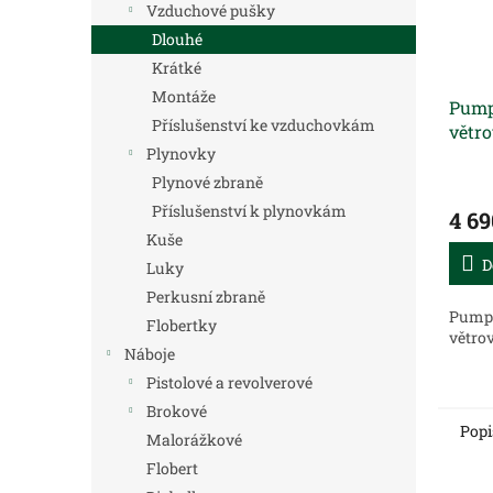
Vzduchové pušky
Dlouhé
Krátké
Montáže
Pump
Příslušenství ke vzduchovkám
větr
Plynovky
Plynové zbraně
Příslušenství k plynovkám
4 69
Kuše
D
Luky
Perkusní zbraně
Pumpa
Flobertky
větro
Náboje
Pistolové a revolverové
Brokové
Popi
Malorážkové
Flobert