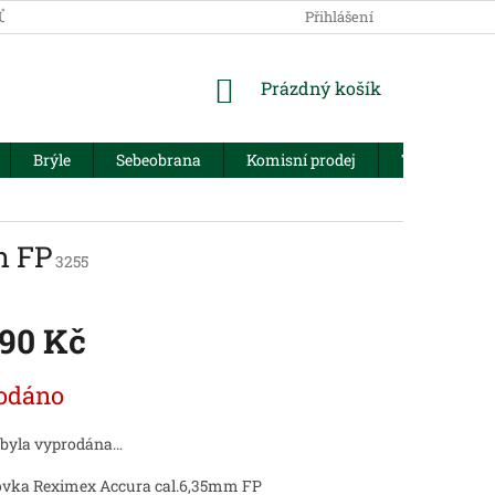
JŮ
Přihlášení
NÁKUPNÍ
Prázdný košík
KOŠÍK
Brýle
Sebeobrana
Komisní prodej
Trezory
m FP
3255
990 Kč
odáno
 byla vyprodána…
vka Reximex Accura cal.6,35mm FP