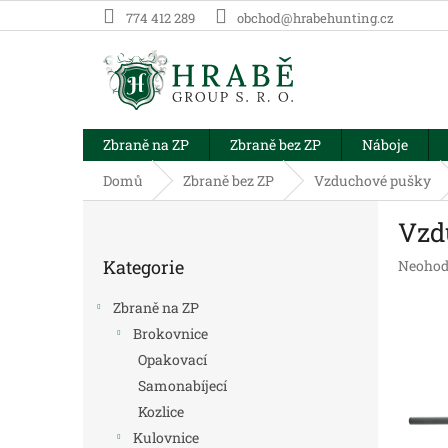
Přejít
774 412 289
obchod@hrabehunting.cz
na
obsah
Zbraně na ZP
Zbraně bez ZP
Náboje
Domů
Zbraně bez ZP
Vzduchové pušky
P
Vzd
o
Přeskočit
s
Kategorie
Průměr
Neohod
kategorie
t
hodnoc
r
produk
Zbraně na ZP
a
je
Brokovnice
n
0,0
Opakovací
z
n
5
í
Samonabíjecí
hvězdič
p
Kozlice
a
Kulovnice