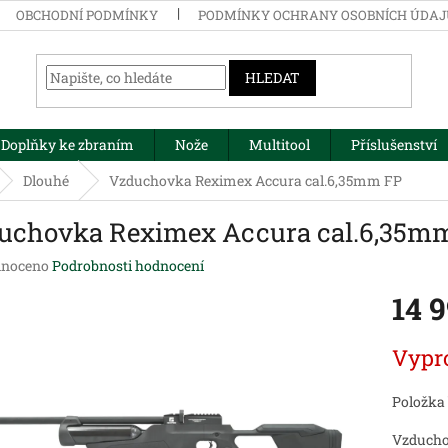
OBCHODNÍ PODMÍNKY
PODMÍNKY OCHRANY OSOBNÍCH ÚDA
HLEDAT
Doplňky ke zbraním
Nože
Multitool
Příslušenství
Dlouhé
Vzduchovka Reximex Accura cal.6,35mm FP
uchovka Reximex Accura cal.6,35m
né
noceno
Podrobnosti hodnocení
ení
14 
tu
Měrná
Vypr
cena:
ek.
Položka
Vzducho