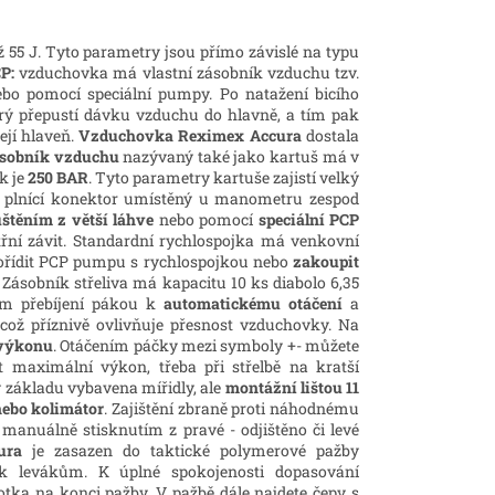
ž 55 J. Tyto parametry jsou přímo závislé na typu
P:
vzduchovka má vlastní zásobník vzduchu tzv.
ebo pomocí speciální pumpy. Po natažení bicího
rý přepustí dávku vzduchu do hlavně, a tím pak
jí hlaveň.
Vzduchovka Reximex Accura
dostala
sobník vzduchu
nazývaný také jako kartuš má v
k je
250 BAR
. Tyto parametry kartuše zajistí velký
s plnící konektor umístěný u manometru zespod
štěním z větší láhve
nebo pomocí
speciální PCP
itřní závit. Standardní rychlospojka má venkovní
, pořídit PCP pumpu s rychlospojkou nebo
zakoupit
Zásobník střeliva má kapacitu 10 ks diabolo 6,35
m přebíjení pákou k
automatickému otáčení
a
, což příznivě ovlivňuje přesnost vzduchovky. Na
 výkonu
. Otáčením páčky mezi symboly +- můžete
t maximální výkon, třeba při střelbě na kratší
v základu vybavena mířidly, ale
montážní lištou 11
ebo kolimátor
. Zajištění zbraně proti náhodnému
á manuálně stisknutím z pravé - odjištěno či levé
ura
je zasazen do taktické polymerové pažby
k levákům. K úplné spokojenosti dopasování
otka na konci pažby. V pažbě dále najdete čepy s