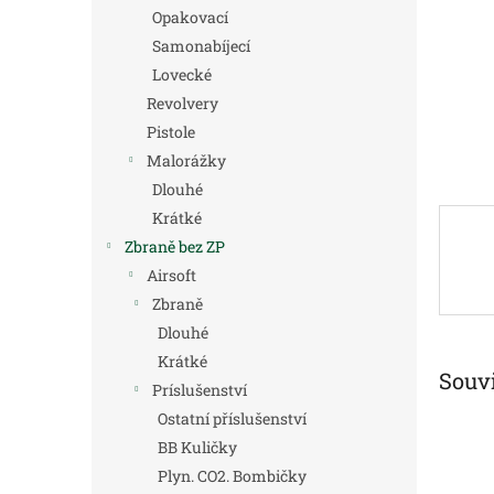
n
Opakovací
e
Samonabíjecí
l
Lovecké
Revolvery
Pistole
Malorážky
Dlouhé
Krátké
Zbraně bez ZP
Airsoft
Zbraně
Dlouhé
Krátké
Souvi
Príslušenství
Ostatní příslušenství
BB Kuličky
Plyn. CO2. Bombičky