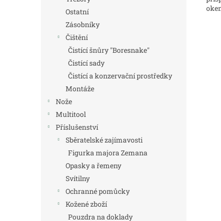
okem
Ostatní
Zásobníky
Čištění
Čistící šnůry "Boresnake"
Čistící sady
Čistící a konzervační prostředky
Montáže
Nože
Multitool
Příslušenství
Sběratelské zajímavosti
Figurka majora Zemana
Opasky a řemeny
Svítilny
Ochranné pomůcky
Kožené zboží
Pouzdra na doklady