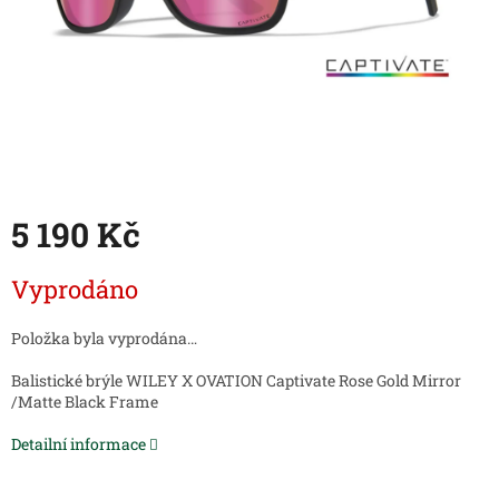
5 190 Kč
Měrná
Vyprodáno
cena:
Položka byla vyprodána…
Balistické brýle WILEY X OVATION Captivate Rose Gold Mirror
/Matte Black Frame
Detailní informace