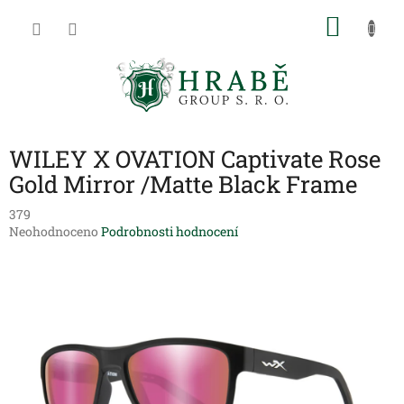
Přejít
NÁKU
na
obsah
KOŠÍK
WILEY X OVATION Captivate Rose
Gold Mirror /Matte Black Frame
379
Průměrné
Neohodnoceno
Podrobnosti hodnocení
hodnocení
produktu
je
0,0
z
5
hvězdiček.