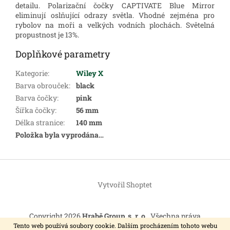
detailu. Polarizační čočky CAPTIVATE Blue Mirror
eliminují oslňující odrazy světla. Vhodné zejména pro
rybolov na moři a velkých vodních plochách. Světelná
propustnost je 13%.
Doplňkové parametry
Kategorie
:
Wiley X
Barva obrouček
:
black
Barva čočky
:
pink
Šířka čočky
:
56 mm
Délka stranice
:
140 mm
Položka byla vyprodána…
Z
á
Vytvořil Shoptet
p
a
t
Copyright 2026
Hrabě Group, s. r. o.
. Všechna práva
í
vyhrazena.
Tento web používá soubory cookie. Dalším procházením tohoto webu