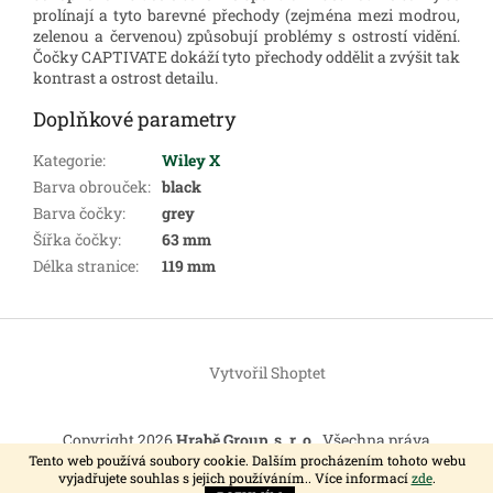
prolínají a tyto barevné přechody (zejména mezi modrou,
zelenou a červenou) způsobují problémy s ostrostí vidění.
Čočky CAPTIVATE dokáží tyto přechody oddělit a zvýšit tak
kontrast a ostrost detailu.
Doplňkové parametry
Kategorie
:
Wiley X
Barva obrouček
:
black
Barva čočky
:
grey
Šířka čočky
:
63 mm
Délka stranice
:
119 mm
Z
á
Vytvořil Shoptet
p
a
t
Copyright 2026
Hrabě Group, s. r. o.
. Všechna práva
í
vyhrazena.
Tento web používá soubory cookie. Dalším procházením tohoto webu
vyjadřujete souhlas s jejich používáním.. Více informací
zde
.