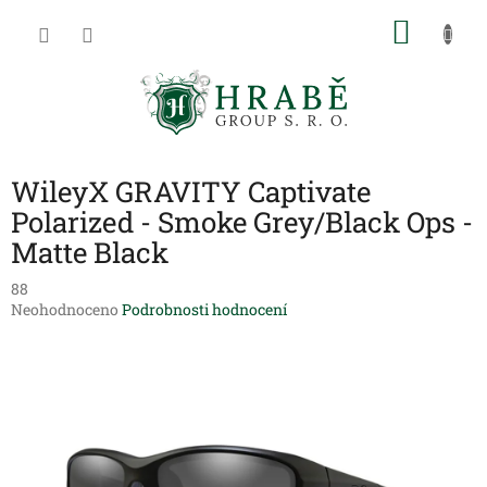
Přejít
NÁKU
na
obsah
KOŠÍK
WileyX GRAVITY Captivate
Polarized - Smoke Grey/Black Ops -
Matte Black
88
Průměrné
Neohodnoceno
Podrobnosti hodnocení
hodnocení
produktu
je
0,0
z
5
hvězdiček.