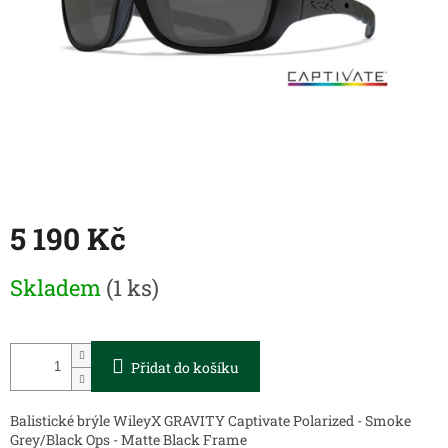
5 190 Kč
Měrná
Skladem
(1 ks)
cena:
Přidat do košíku
Balistické brýle WileyX GRAVITY Captivate Polarized - Smoke
Grey/Black Ops - Matte Black Frame