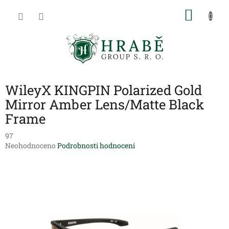
Přejít
NÁKU
na
obsah
KOŠÍK
WileyX KINGPIN Polarized Gold
Mirror Amber Lens/Matte Black
Frame
97
Průměrné
Neohodnoceno
Podrobnosti hodnocení
hodnocení
produktu
je
0,0
z
5
hvězdiček.