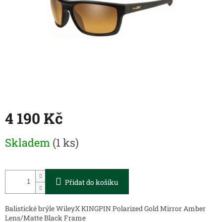
4 190 Kč
Měrná
Skladem
(1 ks)
cena:
Přidat do košíku
Balistické brýle WileyX KINGPIN Polarized Gold Mirror Amber
Lens/Matte Black Frame