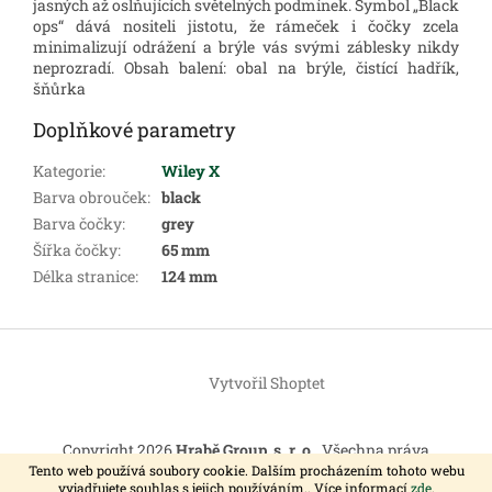
jasných až oslňujících světelných podmínek. Symbol „Black
ops“ dává nositeli jistotu, že rámeček i čočky zcela
minimalizují odrážení a brýle vás svými záblesky nikdy
neprozradí. Obsah balení: obal na brýle, čistící hadřík,
šňůrka
Doplňkové parametry
Kategorie
:
Wiley X
Barva obrouček
:
black
Barva čočky
:
grey
Šířka čočky
:
65 mm
Délka stranice
:
124 mm
Z
á
Vytvořil Shoptet
p
a
t
Copyright 2026
Hrabě Group, s. r. o.
. Všechna práva
í
vyhrazena.
Tento web používá soubory cookie. Dalším procházením tohoto webu
vyjadřujete souhlas s jejich používáním.. Více informací
zde
.