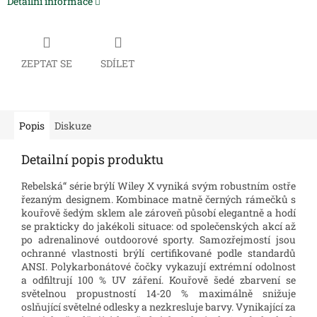
Detailní informace
ZEPTAT SE
SDÍLET
Popis
Diskuze
Detailní popis produktu
Rebelská“ série brýlí Wiley X vyniká svým robustním ostře
řezaným designem. Kombinace matně černých rámečků s
kouřově šedým sklem ale zároveň působí elegantně a hodí
se prakticky do jakékoli situace: od společenských akcí až
po adrenalinové outdoorové sporty. Samozřejmostí jsou
ochranné vlastnosti brýlí certifikované podle standardů
ANSI. Polykarbonátové čočky vykazují extrémní odolnost
a odfiltrují 100 % UV záření. Kouřově šedé zbarvení se
světelnou propustností 14-20 % maximálně snižuje
oslňující světelné odlesky a nezkresluje barvy. Vynikající za