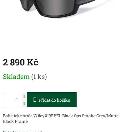
2 890 Kč
Měrná
Skladem
(1 ks)
cena:
Přidat do košíku
Balistické brýle WileyX REBEL Black Ops Smoke Grey/Matte
Black Frame