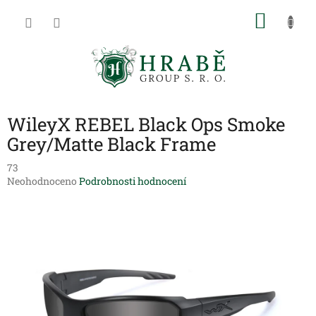
Přejít
NÁKU
na
obsah
KOŠÍK
WileyX REBEL Black Ops Smoke
Grey/Matte Black Frame
73
Průměrné
Neohodnoceno
Podrobnosti hodnocení
hodnocení
produktu
je
0,0
z
5
hvězdiček.