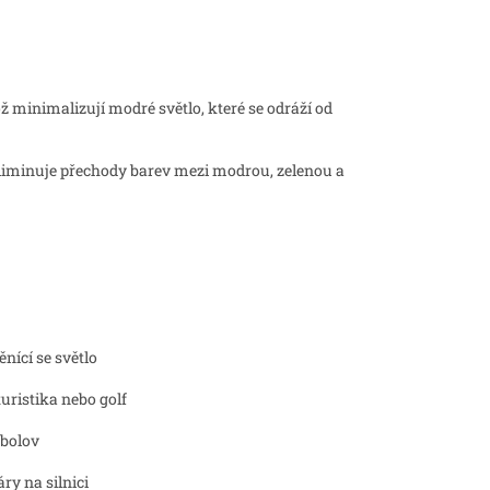
ož minimalizují modré světlo, které se odráží od
Eliminuje přechody barev mezi modrou, zelenou a
cí se světlo
turistika nebo golf
ybolov
áry na silnici