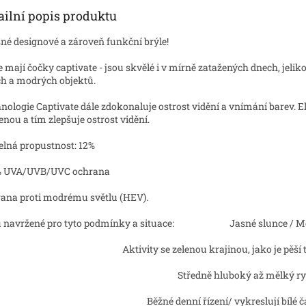
ailní popis produktu
né designové a zároveň funkční brýle!
e mají čočky captivate - jsou skvělé i v mírně zatažených dnech, jelik
ch a modrých objektů.
nologie Captivate dále zdokonaluje ostrost vidění a vnímání barev. 
enou a tím zlepšuje ostrost vidění.
elná propustnost: 12%
% UVA/UVB/UVC ochrana
ana proti modrému světlu (HEV).
u navržené pro tyto podmínky a situace: Jasné slunce / Mění
Aktivity se zelenou krajinou, jako je pěší 
Středně hluboký až mělký r
Běžné denní řízení/ vykreslují bílé č