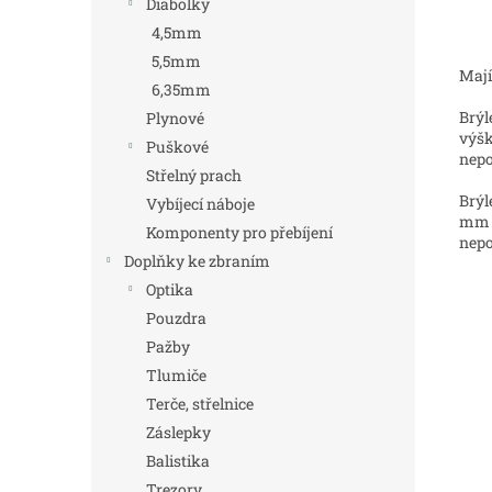
Diabolky
4,5mm
5,5mm
Mají
6,35mm
Brýl
Plynové
výšk
Puškové
nepo
Střelný prach
Brýl
Vybíjecí náboje
mm v
Komponenty pro přebíjení
nepo
Doplňky ke zbraním
Optika
Pouzdra
Pažby
Tlumiče
Terče, střelnice
Záslepky
Balistika
Trezory