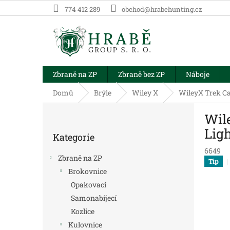
Přejít
774 412 289
obchod@hrabehunting.cz
na
obsah
Zbraně na ZP
Zbraně bez ZP
Náboje
Domů
Brýle
Wiley X
WileyX Trek Ca
P
Wil
o
Přeskočit
s
Ligh
Kategorie
kategorie
t
6649
r
Zbraně na ZP
Tip
a
Brokovnice
n
Opakovací
n
í
Samonabíjecí
p
Kozlice
a
Kulovnice