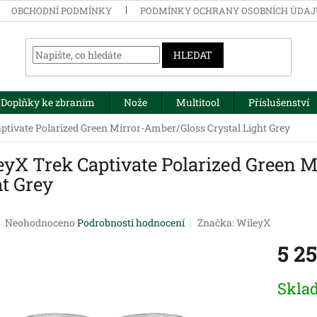
OBCHODNÍ PODMÍNKY
PODMÍNKY OCHRANY OSOBNÍCH ÚDA
HLEDAT
Doplňky ke zbraním
Nože
Multitool
Příslušenství
ptivate Polarized Green Mirror-Amber/Gloss Crystal Light Grey
eyX Trek Captivate Polarized Green M
t Grey
Průměrné
Neohodnoceno
Podrobnosti hodnocení
Značka:
WileyX
hodnocení
5 2
produktu
je
0,0
Měrná
Skla
z
cena:
5
hvězdiček.