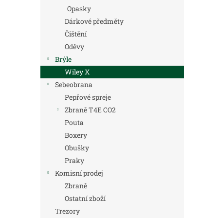
Opasky
Dárkové předměty
Čištění
Oděvy
Brýle
Wiley X
Sebeobrana
Pepřové spreje
Zbraně T4E CO2
Pouta
Boxery
Obušky
Praky
Komisní prodej
Zbraně
Ostatní zboží
Trezory