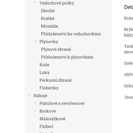
Vzduchové pušky
Det
Dlouhé
Krás
Krátké
Montáže
Brýl
Příslušenství ke vzduchovkám
bílý
Plynovky
Tech
Plynové zbraně
červ
Příslušenství k plynovkám
Svět
Kuše
Luky
100
Perkusní zbraně
Ochr
Flobertky
Náboje
Jso
Pistolové a revolverové
Brokové
Malorážkové
Flobert