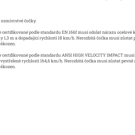
 osmivrstvé čočky.
e certifikované podle standardu EN.166f musí odolat nárazu ocelové
y 1,3 m a dopadající rychlostí 18 km/h. Nerozbitá čočka musí zůstat
škozen.
e certifikované podle standardu ANSI HIGH VELOCITY IMPACT musí o
ystřelené rychlostí 164,6 km/h. Nerozbitá čočka musí zůstat pevně 
škozen.