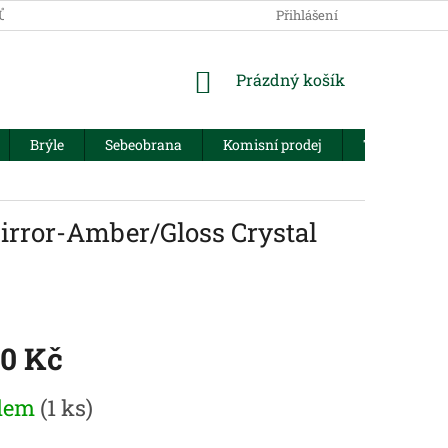
JŮ
Přihlášení
NÁKUPNÍ
Prázdný košík
KOŠÍK
Brýle
Sebeobrana
Komisní prodej
Trezory
irror-Amber/Gloss Crystal
50 Kč
dem
(1 ks)