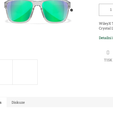
WileyX T
Crystal 
Detailní
TISK
s
Diskuze