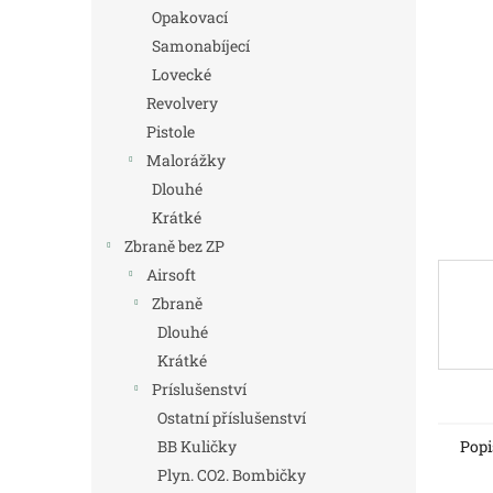
n
Opakovací
e
Samonabíjecí
l
Lovecké
Revolvery
Pistole
Malorážky
Dlouhé
Krátké
Zbraně bez ZP
Airsoft
Zbraně
Dlouhé
Krátké
Príslušenství
Ostatní příslušenství
Popi
BB Kuličky
Plyn. CO2. Bombičky